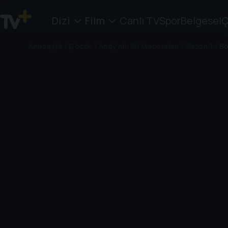
Dizi
Film
Canlı TV
Spor
Belgesel
Ç
Anasayfa
/
Çocuk
/
Andy'nin Su Maceraları
/
Sezon 1
/
Bö