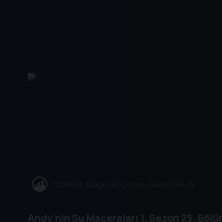
2019
|
Aile, Belgesel, Çocuk, Macera
|
14 dk
Andy'nin Su Maceraları
1. Sezon
25. Böl