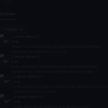
Bölümler
1. Sezon
1
. Bölüm:
Bölüm 1.1
14 dk
Andy mavi balina aramak için safari denizaltısıyla Atlantik
Okyanusu'na doğru hızla yola çıkar.
2
. Bölüm:
Bölüm 1.2
14 dk
Andy, şeritli deniz yılanlarının nereye yumurta bıraktığını
öğrenmek için Güney Pasifik'teki Niue Adası'na gider.
3
. Bölüm:
Bölüm 1.3
14 dk
Andy, Japonya'ya gider ve Japon çamur zıpzıpını aramak için
destansı bir maceraya atılır.
4
. Bölüm:
Bölüm 1.4
14 dk
Andy, yavru Karolin ördekleri aramak üzere Kuzey