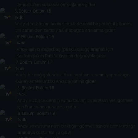
Amerika'nın su basar ormanlarına gider.
5
. Bölüm:
Bölüm 1.5
14 dk
Andy, deniz aslanlarının sineklerle nasıl baş ettiğini görmek
için safari denizaltısıyla Galapagos adalarına gider.
6
. Bölüm:
Bölüm 1.6
14 dk
Andy, alaycı saçakbaş (püskül balığı) aramak için
Kaliforniya'nın Pasifik kıyısına doğru yola çıkar.
7
. Bölüm:
Bölüm 1.7
14 dk
Andy, bir dağ gölündeki flamingoların resmini yapmak için
Güney Amerika'daki And Dağları'na gider.
8
. Bölüm:
Bölüm 1.8
14 dk
Andy, kızböceklerinin yumurtalarını bıraktıkları yeri görmek
için Fransa'nın güneyine gider.
9
. Bölüm:
Bölüm 1.9
14 dk
Andy, yavrusuna nasıl baktığını görmek için bir cam kurbağa
aramaya Kostarika'ya gider.