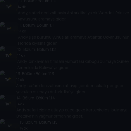
10
. Bölüm:
Bölüm 1.10
14 dk
Andy, safari denizaltısıyla Antarktika'ya bir Weddell foku ve
yavrusunu aramaya gider.
11
. Bölüm:
Bölüm 1.11
14 dk
Andy şişe burunlu yunusları aramaya Atlantik Okyanusu'nun
Florida kıyısına gider.
12
. Bölüm:
Bölüm 1.12
14 dk
Andy, bir kayman timsahı yumurtası kabuğu bulmaya Güney
Amerika'da Bolivya'ya gider.
13
. Bölüm:
Bölüm 1.13
14 dk
Andy, safari denizaltısına atlayıp çember sakallı penguen
yavruları bulmaya Antarktika'ya gider.
14
. Bölüm:
Bölüm 1.14
14 dk
Andy safari cipine atlayıp cüce geko kertenkelesi bulmaya
Brezilya'nın yağmur ormanına gider.
15
. Bölüm:
Bölüm 1.15
14 dk