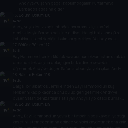
Andy yavru şahin gagalı kaplumbağaları kurtarmaya
Barbados adasına gider.
16
. Bölüm:
Bölüm 1.16
14 dk
Andy, yeşil deniz kaplumbağalarını aramak için safari
denizaltısıyla Borneo sahiline gidiyor. Hangi balıkların güzel
kabuklarını temizlediğini bulması gerekiyor. Yol boyunca,
yaratıcı temizlik yöntemleri olan bazı hayvanlarla tanışır.
17
. Bölüm:
Bölüm 1.17
14 dk
Bay Hammond, bir kürklü fok yavrusunun okyanustan uzak bir
ormanda tek başına dolaştığını fark edince sebebini
öğrenmek Andy'ye düşer. Safari arabasıyla yola çıkan Andy,
kayıp yavruyu aramak için Yeni Zelanda'ya gider ve olağanüstü
18
. Bölüm:
Bölüm 1.18
bir keşifte bulunur.
14 dk
Dalgalı bir albatros Jen'in elinden Bay Hammond'un kuş
rehberini kapıp kaçınca onu bulup geri getirmek Andy'ye
düşer. Safari denizaltısına atlayan Andy kayıp kitabı bulmak
için Galapagos Adaları'nda bir deniz macerasına çıkar.
19
. Bölüm:
Bölüm 1.19
14 dk
Andy, Bay Hammond'un yavru bir timsahın ses kaydını yaptığı
kasetini istemeden imha edince yenisini kaydetmek ona kalır.
Safari arabasına atlayan Andy yavru timsah aramaya Kuzey