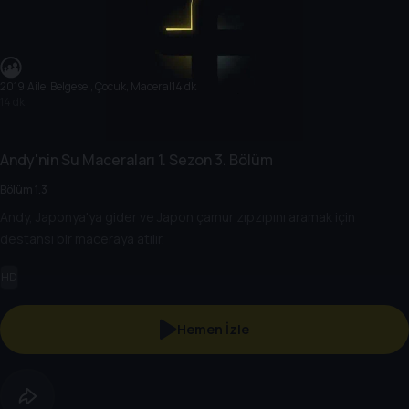
2019
|
Aile, Belgesel, Çocuk, Macera
|
14 dk
14 dk
Andy'nin Su Maceraları
1. Sezon
3. Bölüm
Bölüm 1.3
Andy, Japonya'ya gider ve Japon çamur zıpzıpını aramak için
destansı bir maceraya atılır.
HD
Hemen İzle