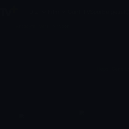
Dizi
Film
Canlı TV
Spor
Belgesel
Ç
Anasayfa
/
Canlı TV
/
Spor
Hepsi
Genel E