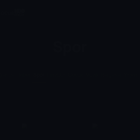
ocuk
Spor
ğlence
Haber
Spor
Film/Dizi
Çocuk
Müzik
Belgesel
Yaşam