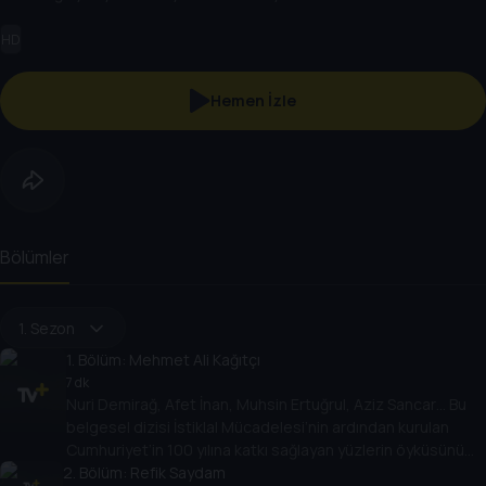
HD
Hemen İzle
Bölümler
1. Sezon
1
. Bölüm:
Mehmet Ali Kağıtçı
7 dk
Nuri Demirağ, Afet İnan, Muhsin Ertuğrul, Aziz Sancar… Bu
belgesel dizisi İstiklal Mücadelesi’nin ardından kurulan
Cumhuriyet’in 100 yılına katkı sağlayan yüzlerin öyküsünü
2
anlatıyor.
. Bölüm:
Refik Saydam