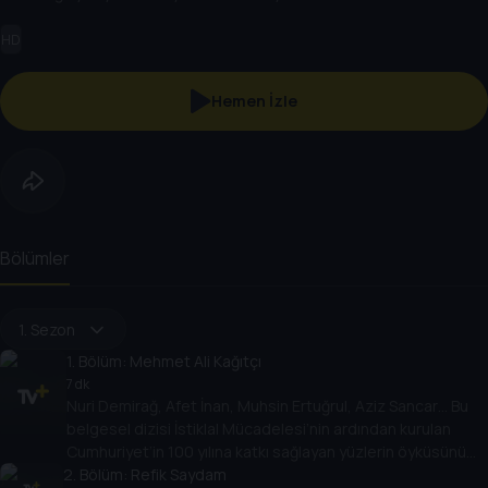
HD
Hemen İzle
Bölümler
1. Sezon
1
. Bölüm:
Mehmet Ali Kağıtçı
7 dk
Nuri Demirağ, Afet İnan, Muhsin Ertuğrul, Aziz Sancar… Bu
belgesel dizisi İstiklal Mücadelesi’nin ardından kurulan
Cumhuriyet’in 100 yılına katkı sağlayan yüzlerin öyküsünü
2
anlatıyor.
. Bölüm:
Refik Saydam