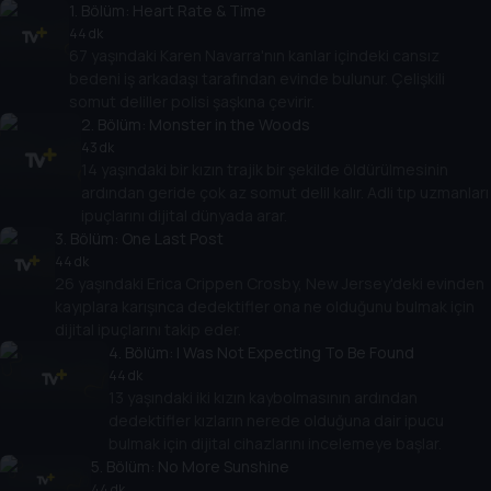
1
. Bölüm:
Heart Rate & Time
44 dk
67 yaşındaki Karen Navarra'nın kanlar içindeki cansız
bedeni iş arkadaşı tarafından evinde bulunur. Çelişkili
somut deliller polisi şaşkına çevirir.
2
. Bölüm:
Monster in the Woods
43 dk
14 yaşındaki bir kızın trajik bir şekilde öldürülmesinin
ardından geride çok az somut delil kalır. Adli tıp uzmanları
ipuçlarını dijital dünyada arar.
3
. Bölüm:
One Last Post
44 dk
26 yaşındaki Erica Crippen Crosby, New Jersey'deki evinden
kayıplara karışınca dedektifler ona ne olduğunu bulmak için
dijital ipuçlarını takip eder.
4
. Bölüm:
I Was Not Expecting To Be Found
44 dk
13 yaşındaki iki kızın kaybolmasının ardından
dedektifler kızların nerede olduğuna dair ipucu
bulmak için dijital cihazlarını incelemeye başlar.
5
. Bölüm:
No More Sunshine
44 dk