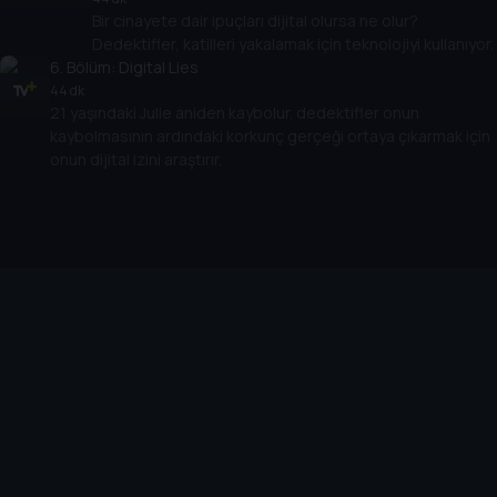
Bir cinayete dair ipuçları dijital olursa ne olur?
Dedektifler, katilleri yakalamak için teknolojiyi kullanıyor.
6
. Bölüm:
Digital Lies
44 dk
21 yaşındaki Julie aniden kaybolur. dedektifler onun
kaybolmasının ardındaki korkunç gerçeği ortaya çıkarmak için
onun dijital izini araştırır.
Cihazlar
Öne Çıkanlar
TV+ Pro
Yasal
From
TV+ Nedir?
Aydınlatma Metni
Doğu
TV+ Ev (IPTV)