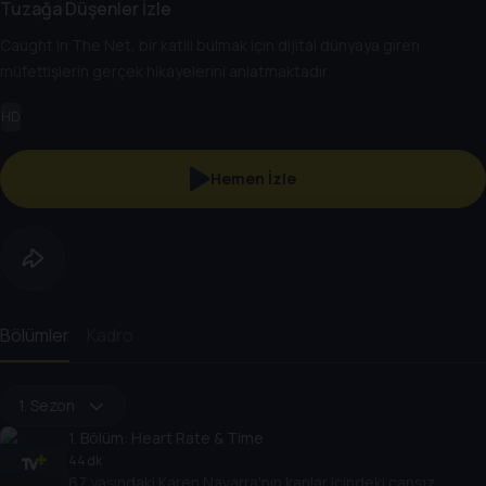
Tuzağa Düşenler İzle
Caught In The Net, bir katili bulmak için dijital dünyaya giren
müfettişlerin gerçek hikayelerini anlatmaktadır.
HD
Hemen İzle
Bölümler
Kadro
1. Sezon
1
. Bölüm:
Heart Rate & Time
44 dk
67 yaşındaki Karen Navarra'nın kanlar içindeki cansız