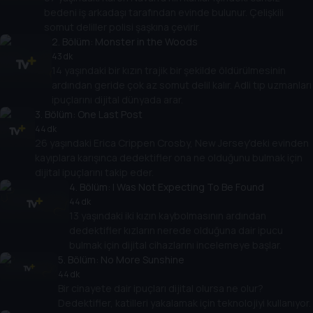
bedeni iş arkadaşı tarafından evinde bulunur. Çelişkili
somut deliller polisi şaşkına çevirir.
2
. Bölüm:
Monster in the Woods
43 dk
14 yaşındaki bir kızın trajik bir şekilde öldürülmesinin
ardından geride çok az somut delil kalır. Adli tıp uzmanları
ipuçlarını dijital dünyada arar.
3
. Bölüm:
One Last Post
44 dk
26 yaşındaki Erica Crippen Crosby, New Jersey'deki evinden
kayıplara karışınca dedektifler ona ne olduğunu bulmak için
dijital ipuçlarını takip eder.
4
. Bölüm:
I Was Not Expecting To Be Found
44 dk
13 yaşındaki iki kızın kaybolmasının ardından
dedektifler kızların nerede olduğuna dair ipucu
bulmak için dijital cihazlarını incelemeye başlar.
5
. Bölüm:
No More Sunshine
44 dk
Bir cinayete dair ipuçları dijital olursa ne olur?
Dedektifler, katilleri yakalamak için teknolojiyi kullanıyor.