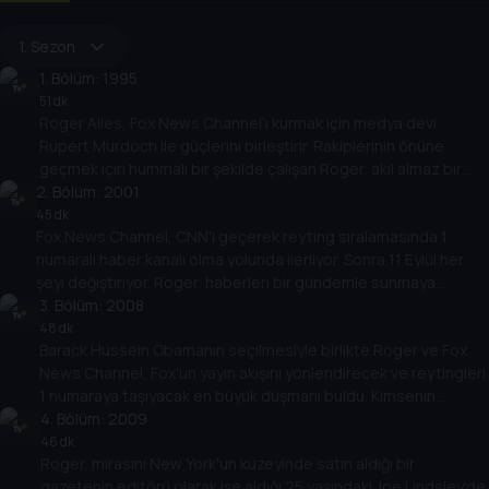
1. Sezon
1
. Bölüm:
1995
51 dk
Roger Ailes, Fox News Channel'ı kurmak için medya devi
Rupert Murdoch ile güçlerini birleştirir. Rakiplerinin önüne
geçmek için hummalı bir şekilde çalışan Roger, akıl almaz bir
2
şey yapmak zorundadır: Altı ay gibi kısa bir sürede tüm bir
. Bölüm:
2001
kanalı yayına sokmak.
45 dk
Fox News Channel, CNN'i geçerek reyting sıralamasında 1
numaralı haber kanalı olma yolunda ilerliyor. Sonra 11 Eylül her
şeyi değiştiriyor. Roger, haberleri bir gündemle sunmaya
başlıyor ve sonunda Fox'u reyting yarışında zirveye taşıyor.
3
. Bölüm:
2008
48 dk
Barack Hussein Obamanın seçilmesiyle birlikte Roger ve Fox
News Channel, Fox'un yayın akışını yönlendirecek ve reytingleri
1 numaraya taşıyacak en büyük düşmanı buldu. Kimsenin
şüphelenmediği şey ise Roger'ın gizli dünyasının derinlikleri.
4
. Bölüm:
2009
46 dk
Roger, mirasını New York'un kuzeyinde satın aldığı bir
gazetenin editörü olarak işe aldığı 25 yaşındaki Joe Lindsley'de