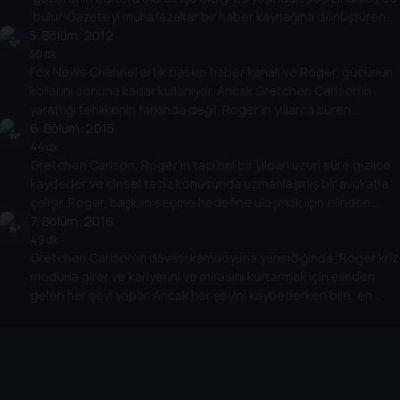
bulur. Gazeteyi muhafazakar bir haber kaynağına dönüştüren
5
Roger, Obama'nın Beyaz Saray'ından intikamını alır.
. Bölüm:
2012
50 dk
Fox News Channel artık baskın haber kanalı ve Roger, gücünün
kollarını sonuna kadar kullanıyor. Ancak Gretchen Carlson'ın
yarattığı tehlikenin farkında değil. Roger'ın yıllarca süren
tacizinden sonra, sonunda dayanamayıp dayanamadı.
6
. Bölüm:
2015
44 dk
Gretchen Carlson, Roger'ın tacizini bir yıldan uzun süre gizlice
kaydeder ve cinsel taciz konusunda uzmanlaşmış bir avukatla
çalışır. Roger, başkan seçme hedefine ulaşmak için elinden
geleni yapar ve Donald Trump'ta mükemmel adayı bulur.
7
. Bölüm:
2016
49 dk
Gretchen Carlson'ın davası kamuoyuna yansıdığında, Roger kriz
moduna girer ve kariyerini ve mirasını kurtarmak için elinden
gelen her şeyi yapar. Ancak her şeyini kaybederken bile, en
büyük başarısı onu gölgede bırakır: Donald Trump başkanlığı
kazanır.
Cihazlar
Öne Çıkanlar
TV+ Pro