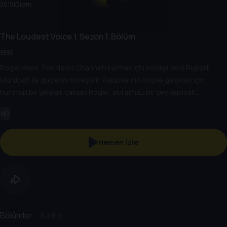
2019
|
Dram
The Loudest Voice
1. Sezon
1. Bölüm
1995
Roger Ailes, Fox News Channel'ı kurmak için medya devi Rupert
Murdoch ile güçlerini birleştirir. Rakiplerinin önüne geçmek için
hummalı bir şekilde çalışan Roger, akıl almaz bir şey yapmak
zorundadır: Altı ay gibi kısa bir sürede tüm bir kanalı yayına sokmak.
HD
Hemen İzle
Bölümler
Kadro