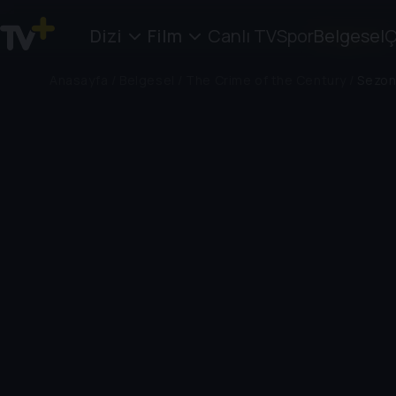
Dizi
Film
Canlı TV
Spor
Belgesel
Ç
Anasayfa
/
Belgesel
/
The Crime of the Century
/
Sezon