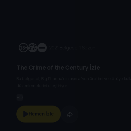
2021
|
Belgesel
|
1 Sezon
The Crime of the Century İzle
Bu belgesel, Big Pharma'nın aşırı afyon üretimi ve kötüye kul
düzenlemelerini eleştiriyor.
HD
Hemen İzle