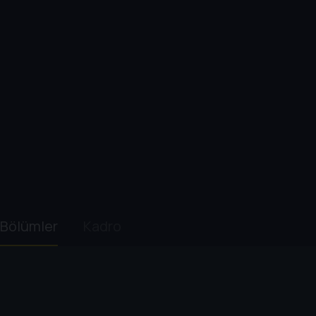
Bölümler
Kadro
1. Sezon
1
. Bölüm:
Episode 1.1