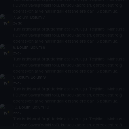
I. Dünya Savaşı’ndaki rolü, kurucu kadroları, gerçekleştirdiği
operasyonlar ve hakkındaki efsanelere dair 13 bölümlük
belgesel dizisi; Gayrinizami Harp ve İstihbarat Tarihi Uzmanı
7
. Bölüm:
Bölüm 7
Polat Safi’nin anlatımıyla Tarih TV ekranlarında.
24 dk
Türk istihbarat örgütlerinin ata kuruluşu: Teşkilat-ı Mahsusa…
I. Dünya Savaşı’ndaki rolü, kurucu kadroları, gerçekleştirdiği
operasyonlar ve hakkındaki efsanelere dair 13 bölümlük
belgesel dizisi; Gayrinizami Harp ve İstihbarat Tarihi Uzmanı
8
. Bölüm:
Bölüm 8
Polat Safi’nin anlatımıyla Tarih TV ekranlarında.
25 dk
Türk istihbarat örgütlerinin ata kuruluşu: Teşkilat-ı Mahsusa…
I. Dünya Savaşı’ndaki rolü, kurucu kadroları, gerçekleştirdiği
operasyonlar ve hakkındaki efsanelere dair 13 bölümlük
belgesel dizisi; Gayrinizami Harp ve İstihbarat Tarihi Uzmanı
9
. Bölüm:
Bölüm 9
Polat Safi’nin anlatımıyla Tarih TV ekranlarında.
25 dk
Türk istihbarat örgütlerinin ata kuruluşu: Teşkilat-ı Mahsusa…
I. Dünya Savaşı’ndaki rolü, kurucu kadroları, gerçekleştirdiği
operasyonlar ve hakkındaki efsanelere dair 13 bölümlük
belgesel dizisi; Gayrinizami Harp ve İstihbarat Tarihi Uzmanı
10
. Bölüm:
Bölüm 10
Polat Safi’nin anlatımıyla Tarih TV ekranlarında.
22 dk
Türk istihbarat örgütlerinin ata kuruluşu: Teşkilat-ı Mahsusa…
I. Dünya Savaşı’ndaki rolü, kurucu kadroları, gerçekleştirdiği