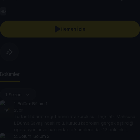
dizisi; Gayrinizami Harp ve İstihbarat Tarihi Uzmanı Polat Safi’nin
HD
anlatımıyla Tarih TV ekranlarında.
Hemen İzle
Bölümler
1. Sezon
1
. Bölüm:
Bölüm 1
25 dk
Türk istihbarat örgütlerinin ata kuruluşu: Teşkilat-ı Mahsusa…
I. Dünya Savaşı’ndaki rolü, kurucu kadroları, gerçekleştirdiği
operasyonlar ve hakkındaki efsanelere dair 13 bölümlük
belgesel dizisi; Gayrinizami Harp ve İstihbarat Tarihi Uzmanı
2
. Bölüm:
Bölüm 2