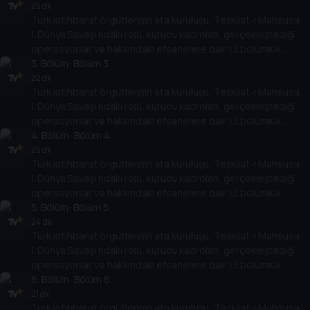
Polat Safi’nin anlatımıyla Tarih TV ekranlarında.
25 dk
Türk istihbarat örgütlerinin ata kuruluşu: Teşkilat-ı Mahsusa…
I. Dünya Savaşı’ndaki rolü, kurucu kadroları, gerçekleştirdiği
operasyonlar ve hakkındaki efsanelere dair 13 bölümlük
belgesel dizisi; Gayrinizami Harp ve İstihbarat Tarihi Uzmanı
3
. Bölüm:
Bölüm 3
Polat Safi’nin anlatımıyla Tarih TV ekranlarında.
22 dk
Türk istihbarat örgütlerinin ata kuruluşu: Teşkilat-ı Mahsusa…
I. Dünya Savaşı’ndaki rolü, kurucu kadroları, gerçekleştirdiği
operasyonlar ve hakkındaki efsanelere dair 13 bölümlük
belgesel dizisi; Gayrinizami Harp ve İstihbarat Tarihi Uzmanı
4
. Bölüm:
Bölüm 4
Polat Safi’nin anlatımıyla Tarih TV ekranlarında.
25 dk
Türk istihbarat örgütlerinin ata kuruluşu: Teşkilat-ı Mahsusa…
I. Dünya Savaşı’ndaki rolü, kurucu kadroları, gerçekleştirdiği
operasyonlar ve hakkındaki efsanelere dair 13 bölümlük
belgesel dizisi; Gayrinizami Harp ve İstihbarat Tarihi Uzmanı
5
. Bölüm:
Bölüm 5
Polat Safi’nin anlatımıyla Tarih TV ekranlarında.
24 dk
Türk istihbarat örgütlerinin ata kuruluşu: Teşkilat-ı Mahsusa…
I. Dünya Savaşı’ndaki rolü, kurucu kadroları, gerçekleştirdiği
operasyonlar ve hakkındaki efsanelere dair 13 bölümlük
belgesel dizisi; Gayrinizami Harp ve İstihbarat Tarihi Uzmanı
6
. Bölüm:
Bölüm 6
Polat Safi’nin anlatımıyla Tarih TV ekranlarında.
21 dk
Türk istihbarat örgütlerinin ata kuruluşu: Teşkilat-ı Mahsusa…