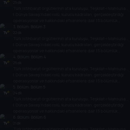
Polat Safi’nin anlatımıyla Tarih TV ekranlarında.
25 dk
Türk istihbarat örgütlerinin ata kuruluşu: Teşkilat-ı Mahsusa…
I. Dünya Savaşı’ndaki rolü, kurucu kadroları, gerçekleştirdiği
operasyonlar ve hakkındaki efsanelere dair 13 bölümlük
belgesel dizisi; Gayrinizami Harp ve İstihbarat Tarihi Uzmanı
3
. Bölüm:
Bölüm 3
Polat Safi’nin anlatımıyla Tarih TV ekranlarında.
22 dk
Türk istihbarat örgütlerinin ata kuruluşu: Teşkilat-ı Mahsusa…
I. Dünya Savaşı’ndaki rolü, kurucu kadroları, gerçekleştirdiği
operasyonlar ve hakkındaki efsanelere dair 13 bölümlük
belgesel dizisi; Gayrinizami Harp ve İstihbarat Tarihi Uzmanı
4
. Bölüm:
Bölüm 4
Polat Safi’nin anlatımıyla Tarih TV ekranlarında.
25 dk
Türk istihbarat örgütlerinin ata kuruluşu: Teşkilat-ı Mahsusa…
I. Dünya Savaşı’ndaki rolü, kurucu kadroları, gerçekleştirdiği
operasyonlar ve hakkındaki efsanelere dair 13 bölümlük
belgesel dizisi; Gayrinizami Harp ve İstihbarat Tarihi Uzmanı
5
. Bölüm:
Bölüm 5
Polat Safi’nin anlatımıyla Tarih TV ekranlarında.
24 dk
Türk istihbarat örgütlerinin ata kuruluşu: Teşkilat-ı Mahsusa…
I. Dünya Savaşı’ndaki rolü, kurucu kadroları, gerçekleştirdiği
operasyonlar ve hakkındaki efsanelere dair 13 bölümlük
belgesel dizisi; Gayrinizami Harp ve İstihbarat Tarihi Uzmanı
6
. Bölüm:
Bölüm 6
Polat Safi’nin anlatımıyla Tarih TV ekranlarında.
21 dk
Türk istihbarat örgütlerinin ata kuruluşu: Teşkilat-ı Mahsusa…