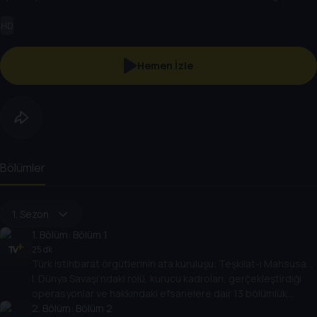
dizisi; Gayrinizami Harp ve İstihbarat Tarihi Uzmanı Polat Safi’nin
HD
anlatımıyla Tarih TV ekranlarında.
Hemen İzle
Bölümler
1. Sezon
1
. Bölüm:
Bölüm 1
25 dk
Türk istihbarat örgütlerinin ata kuruluşu: Teşkilat-ı Mahsusa…
I. Dünya Savaşı’ndaki rolü, kurucu kadroları, gerçekleştirdiği
operasyonlar ve hakkındaki efsanelere dair 13 bölümlük
belgesel dizisi; Gayrinizami Harp ve İstihbarat Tarihi Uzmanı
2
. Bölüm:
Bölüm 2