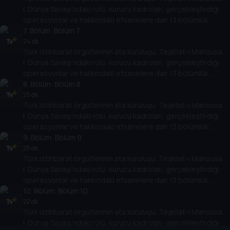
I. Dünya Savaşı’ndaki rolü, kurucu kadroları, gerçekleştirdiği
operasyonlar ve hakkındaki efsanelere dair 13 bölümlük
belgesel dizisi; Gayrinizami Harp ve İstihbarat Tarihi Uzmanı
7
. Bölüm:
Bölüm 7
Polat Safi’nin anlatımıyla Tarih TV ekranlarında.
24 dk
Türk istihbarat örgütlerinin ata kuruluşu: Teşkilat-ı Mahsusa…
I. Dünya Savaşı’ndaki rolü, kurucu kadroları, gerçekleştirdiği
operasyonlar ve hakkındaki efsanelere dair 13 bölümlük
belgesel dizisi; Gayrinizami Harp ve İstihbarat Tarihi Uzmanı
8
. Bölüm:
Bölüm 8
Polat Safi’nin anlatımıyla Tarih TV ekranlarında.
25 dk
Türk istihbarat örgütlerinin ata kuruluşu: Teşkilat-ı Mahsusa…
I. Dünya Savaşı’ndaki rolü, kurucu kadroları, gerçekleştirdiği
operasyonlar ve hakkındaki efsanelere dair 13 bölümlük
belgesel dizisi; Gayrinizami Harp ve İstihbarat Tarihi Uzmanı
9
. Bölüm:
Bölüm 9
Polat Safi’nin anlatımıyla Tarih TV ekranlarında.
25 dk
Türk istihbarat örgütlerinin ata kuruluşu: Teşkilat-ı Mahsusa…
I. Dünya Savaşı’ndaki rolü, kurucu kadroları, gerçekleştirdiği
operasyonlar ve hakkındaki efsanelere dair 13 bölümlük
belgesel dizisi; Gayrinizami Harp ve İstihbarat Tarihi Uzmanı
10
. Bölüm:
Bölüm 10
Polat Safi’nin anlatımıyla Tarih TV ekranlarında.
22 dk
Türk istihbarat örgütlerinin ata kuruluşu: Teşkilat-ı Mahsusa…
I. Dünya Savaşı’ndaki rolü, kurucu kadroları, gerçekleştirdiği