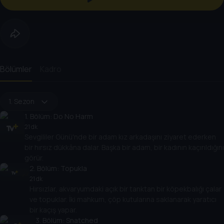
Bölümler
Kadro
1. Sezon
1
. Bölüm:
Do No Harm
21 dk
Sevgililer Günü'nde bir adam kız arkadaşını ziyaret ederken
bir hırsız dükkâna dalar. Başka bir adam, bir kadının kaçırıldığını
görür.
2
. Bölüm:
Topukla
21 dk
Hırsızlar, akvaryumdaki açık bir tanktan bir köpekbalığı çalar
ve topuklar. İki mahkum, çöp kutularına saklanarak yaratıcı
bir kaçış yapar.
3
. Bölüm:
Snatched