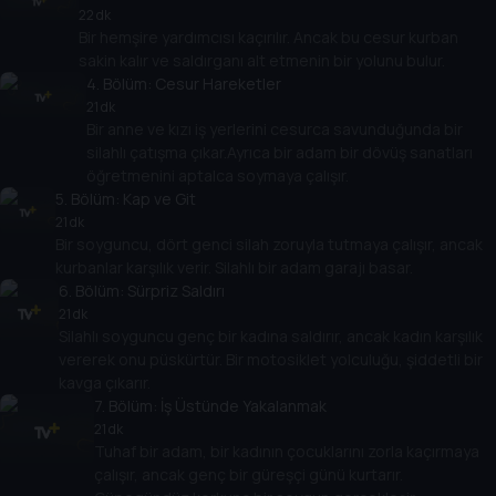
22 dk
Bir hemşire yardımcısı kaçırılır. Ancak bu cesur kurban
sakin kalır ve saldırganı alt etmenin bir yolunu bulur.
4
. Bölüm:
Cesur Hareketler
21 dk
Bir anne ve kızı iş yerlerini cesurca savunduğunda bir
silahlı çatışma çıkar.Ayrıca bir adam bir dövüş sanatları
öğretmenini aptalca soymaya çalışır.
5
. Bölüm:
Kap ve Git
21 dk
Bir soyguncu, dört genci silah zoruyla tutmaya çalışır, ancak
kurbanlar karşılık verir. Silahlı bir adam garajı basar.
6
. Bölüm:
Sürpriz Saldırı
21 dk
Silahlı soyguncu genç bir kadına saldırır, ancak kadın karşılık
vererek onu püskürtür. Bir motosiklet yolculuğu, şiddetli bir
kavga çıkarır.
7
. Bölüm:
İş Üstünde Yakalanmak
21 dk
Tuhaf bir adam, bir kadının çocuklarını zorla kaçırmaya
çalışır, ancak genç bir güreşçi günü kurtarır.