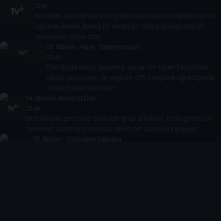
21 dk
Bir kadın, kucağında iki köpekle karavanı ile mahallede hız
yaparak ilerler. Başka bir kadın bir torba dolusu köpek
yavrusunu çöpe atar.
13
. Bölüm:
Hayır, Yapmıyorsun
22 dk
Florida'da mayo alışverişi yapan bir kadın tacizcisini
cesurca kovalar. Ve yaşlı bir çift soyguna uğradığında
iki kişi müdahele eder.
14
. Bölüm:
Kontrol Dışı
22 dk
Bir balıkçılık gezisine çıkan bir grup arkadaş, hızla gelen bir
teknenin çarpması sonucu vahim bir durumla karşılaşır.
15
. Bölüm:
Çocuğun Kabusu
21 dk
İçinde çocuklar bulunan bir araba doğrudan okyanusa
düşer. Ayrıca, silahlı soyguncular huzurla uyuyan iki
çocuğun bulunduğu bir eve girer.
16
. Bölüm:
Çık Dışarı
21 dk
Ev sahipleri, evleri soyulurken güvenlik kamerasından
çaresizce izler. Bir kadın ise bilinmeyen bir nedenle bir eve