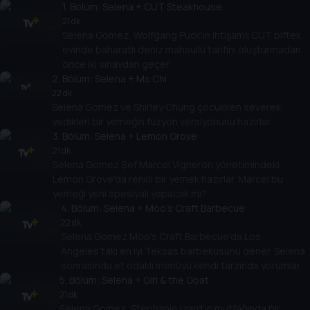
1
. Bölüm:
Selena + CUT Steakhouse
21 dk
Selena Gomez, Wolfgang Puck'ın ihtişamlı CUT biftek
evinde baharatlı deniz mahsullü tarifini oluşturmadan
önce iki sınavdan geçer.
2
. Bölüm:
Selena + Ms Chi
22 dk
Selena Gomez ve Shirley Chung çocukken severek
yedikleri bir yemeğin füzyon versiyonunu hazırlar.
3
. Bölüm:
Selena + Lemon Grove
21 dk
Selena Gomez Șef Marcel Vigneron yönetimindeki
Lemon Grove'da renkli bir yemek hazırlar. Marcel bu
yemeği yeni spesiyali yapacak mı?
4
. Bölüm:
Selena + Moo's Craft Barbecue
22 dk
Selena Gomez Moo's Craft Barbecue'da Los
Angeles'taki en iyi Teksas barbeküsünü dener. Selena
sonrasında et odaklı menüyü kendi tarzında yorumlar.
5
. Bölüm:
Selena + Girl & the Goat
21 dk
Selena Gomez, Stephanie Izard'ın mutfağında bir