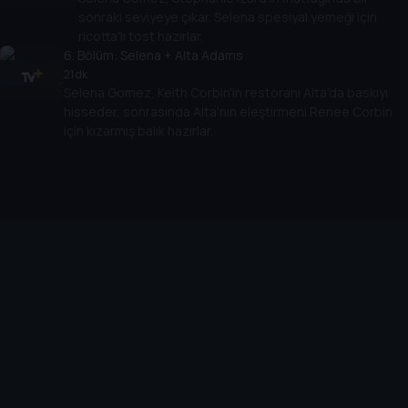
sonraki seviyeye çıkar. Selena spesiyal yemeği için
ricotta'lı tost hazırlar.
6
. Bölüm:
Selena + Alta Adams
21 dk
Selena Gomez, Keith Corbin'in restoranı Alta'da baskıyı
hisseder, sonrasında Alta'nın eleştirmeni Renee Corbin
için kızarmış balık hazırlar.
Cihazlar
Öne Çıkanlar
TV+ Pro
Yasal
From
TV+ Nedir?
Aydınlatma Metni
Doğu
TV+ Ev (IPTV)