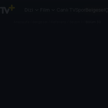
Dizi
Film
Canlı TV
Spor
Belgesel
Ç
Anasayfa
/
Belgesel
/
Referans
/
Sezon 1
/
Bölüm 30