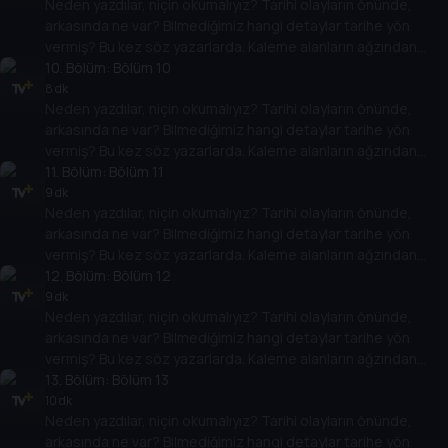
Neden yazdılar, niçin okumalıyız? Tarihi olayların önünde,
arkasında ne var? Bilmediğimiz hangi detaylar tarihe yön
vermiş? Bu kez söz yazarlarda. Kaleme alanların ağzından
tarih meraklılarının başvuru ve başucu kitapları izleyiciyle
10
. Bölüm:
Bölüm 10
buluşuyor.
8 dk
Neden yazdılar, niçin okumalıyız? Tarihi olayların önünde,
arkasında ne var? Bilmediğimiz hangi detaylar tarihe yön
vermiş? Bu kez söz yazarlarda. Kaleme alanların ağzından
tarih meraklılarının başvuru ve başucu kitapları izleyiciyle
11
. Bölüm:
Bölüm 11
buluşuyor.
9 dk
Neden yazdılar, niçin okumalıyız? Tarihi olayların önünde,
arkasında ne var? Bilmediğimiz hangi detaylar tarihe yön
vermiş? Bu kez söz yazarlarda. Kaleme alanların ağzından
tarih meraklılarının başvuru ve başucu kitapları izleyiciyle
12
. Bölüm:
Bölüm 12
buluşuyor.
9 dk
Neden yazdılar, niçin okumalıyız? Tarihi olayların önünde,
arkasında ne var? Bilmediğimiz hangi detaylar tarihe yön
vermiş? Bu kez söz yazarlarda. Kaleme alanların ağzından
tarih meraklılarının başvuru ve başucu kitapları izleyiciyle
13
. Bölüm:
Bölüm 13
buluşuyor.
10 dk
Neden yazdılar, niçin okumalıyız? Tarihi olayların önünde,
arkasında ne var? Bilmediğimiz hangi detaylar tarihe yön