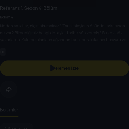
Referans
1. Sezon
4. Bölüm
Bölüm 4
Neden yazdılar, niçin okumalıyız? Tarihi olayların önünde, arkasında
ne var? Bilmediğimiz hangi detaylar tarihe yön vermiş? Bu kez söz
yazarlarda. Kaleme alanların ağzından tarih meraklılarının başvuru ve
başucu kitapları izleyiciyle buluşuyor.
HD
Hemen İzle
Bölümler
1. Sezon