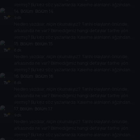
vermiş? Bu kez söz yazarlarda. Kaleme alanların ağzından
tarih meraklılarının başvuru ve başucu kitapları izleyiciyle
14
. Bölüm:
Bölüm 14
buluşuyor.
9 dk
Neden yazdılar, niçin okumalıyız? Tarihi olayların önünde,
arkasında ne var? Bilmediğimiz hangi detaylar tarihe yön
vermiş? Bu kez söz yazarlarda. Kaleme alanların ağzından
tarih meraklılarının başvuru ve başucu kitapları izleyiciyle
15
. Bölüm:
Bölüm 15
buluşuyor.
8 dk
Neden yazdılar, niçin okumalıyız? Tarihi olayların önünde,
arkasında ne var? Bilmediğimiz hangi detaylar tarihe yön
vermiş? Bu kez söz yazarlarda. Kaleme alanların ağzından
tarih meraklılarının başvuru ve başucu kitapları izleyiciyle
16
. Bölüm:
Bölüm 16
buluşuyor.
8 dk
Neden yazdılar, niçin okumalıyız? Tarihi olayların önünde,
arkasında ne var? Bilmediğimiz hangi detaylar tarihe yön
vermiş? Bu kez söz yazarlarda. Kaleme alanların ağzından
tarih meraklılarının başvuru ve başucu kitapları izleyiciyle
17
. Bölüm:
Bölüm 17
buluşuyor.
9 dk
Neden yazdılar, niçin okumalıyız? Tarihi olayların önünde,
arkasında ne var? Bilmediğimiz hangi detaylar tarihe yön
vermiş? Bu kez söz yazarlarda. Kaleme alanların ağzından