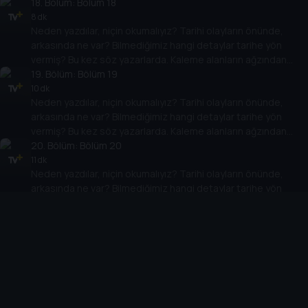
tarih meraklılarının başvuru ve başucu kitapları izleyiciyle
18
. Bölüm:
Bölüm 18
buluşuyor.
8 dk
Neden yazdılar, niçin okumalıyız? Tarihi olayların önünde,
arkasında ne var? Bilmediğimiz hangi detaylar tarihe yön
vermiş? Bu kez söz yazarlarda. Kaleme alanların ağzından
tarih meraklılarının başvuru ve başucu kitapları izleyiciyle
19
. Bölüm:
Bölüm 19
buluşuyor.
10 dk
Neden yazdılar, niçin okumalıyız? Tarihi olayların önünde,
arkasında ne var? Bilmediğimiz hangi detaylar tarihe yön
vermiş? Bu kez söz yazarlarda. Kaleme alanların ağzından
tarih meraklılarının başvuru ve başucu kitapları izleyiciyle
20
. Bölüm:
Bölüm 20
buluşuyor.
11 dk
Neden yazdılar, niçin okumalıyız? Tarihi olayların önünde,
arkasında ne var? Bilmediğimiz hangi detaylar tarihe yön
vermiş? Bu kez söz yazarlarda. Kaleme alanların ağzından
tarih meraklılarının başvuru ve başucu kitapları izleyiciyle
21
. Bölüm:
Bölüm 21
buluşuyor.
10 dk
Neden yazdılar, niçin okumalıyız? Tarihi olayların önünde,
arkasında ne var? Bilmediğimiz hangi detaylar tarihe yön
vermiş? Bu kez söz yazarlarda. Kaleme alanların ağzından
tarih meraklılarının başvuru ve başucu kitapları izleyiciyle
22
. Bölüm:
Bölüm 22
buluşuyor.
9 dk