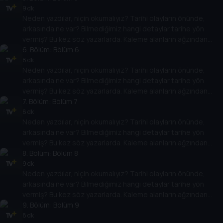
buluşuyor.
9 dk
Neden yazdılar, niçin okumalıyız? Tarihi olayların önünde,
arkasında ne var? Bilmediğimiz hangi detaylar tarihe yön
vermiş? Bu kez söz yazarlarda. Kaleme alanların ağzından
tarih meraklılarının başvuru ve başucu kitapları izleyiciyle
6
. Bölüm:
Bölüm 6
buluşuyor.
8 dk
Neden yazdılar, niçin okumalıyız? Tarihi olayların önünde,
arkasında ne var? Bilmediğimiz hangi detaylar tarihe yön
vermiş? Bu kez söz yazarlarda. Kaleme alanların ağzından
tarih meraklılarının başvuru ve başucu kitapları izleyiciyle
7
. Bölüm:
Bölüm 7
buluşuyor.
8 dk
Neden yazdılar, niçin okumalıyız? Tarihi olayların önünde,
arkasında ne var? Bilmediğimiz hangi detaylar tarihe yön
vermiş? Bu kez söz yazarlarda. Kaleme alanların ağzından
tarih meraklılarının başvuru ve başucu kitapları izleyiciyle
8
. Bölüm:
Bölüm 8
buluşuyor.
9 dk
Neden yazdılar, niçin okumalıyız? Tarihi olayların önünde,
arkasında ne var? Bilmediğimiz hangi detaylar tarihe yön
vermiş? Bu kez söz yazarlarda. Kaleme alanların ağzından
tarih meraklılarının başvuru ve başucu kitapları izleyiciyle
9
. Bölüm:
Bölüm 9
buluşuyor.
8 dk