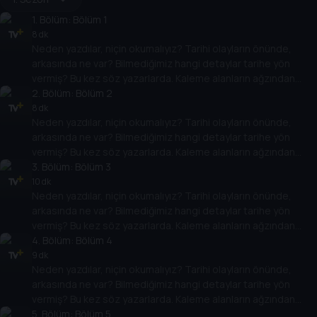
1
. Bölüm:
Bölüm 1
8 dk
Neden yazdılar, niçin okumalıyız? Tarihi olayların önünde,
arkasında ne var? Bilmediğimiz hangi detaylar tarihe yön
vermiş? Bu kez söz yazarlarda. Kaleme alanların ağzından
tarih meraklılarının başvuru ve başucu kitapları izleyiciyle
2
. Bölüm:
Bölüm 2
buluşuyor.
8 dk
Neden yazdılar, niçin okumalıyız? Tarihi olayların önünde,
arkasında ne var? Bilmediğimiz hangi detaylar tarihe yön
vermiş? Bu kez söz yazarlarda. Kaleme alanların ağzından
tarih meraklılarının başvuru ve başucu kitapları izleyiciyle
3
. Bölüm:
Bölüm 3
buluşuyor.
10 dk
Neden yazdılar, niçin okumalıyız? Tarihi olayların önünde,
arkasında ne var? Bilmediğimiz hangi detaylar tarihe yön
vermiş? Bu kez söz yazarlarda. Kaleme alanların ağzından
tarih meraklılarının başvuru ve başucu kitapları izleyiciyle
4
. Bölüm:
Bölüm 4
buluşuyor.
9 dk
Neden yazdılar, niçin okumalıyız? Tarihi olayların önünde,
arkasında ne var? Bilmediğimiz hangi detaylar tarihe yön
vermiş? Bu kez söz yazarlarda. Kaleme alanların ağzından
tarih meraklılarının başvuru ve başucu kitapları izleyiciyle
5
. Bölüm:
Bölüm 5