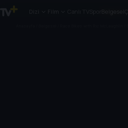
Dizi
Film
Canlı TV
Spor
Belgesel
Ç
Anasayfa
/
Belgesel
/
Race Bikes with Ric McLaughlin
/