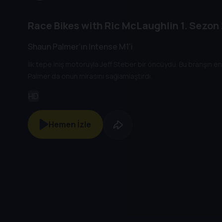
Race Bikes with Ric McLaughlin
1. Sezon
Shaun Palmer’ın Intense M1'i
İlk tepe iniş motoruyla Jeff Steber bir öncüydü. Bu branşın e
Palmer da onun mirasını sağlamlaştırdı.
HD
Hemen İzle