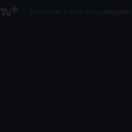
Dizi
Film
Canlı TV
Spor
Belgesel
Ç
Anasayfa
/
Belgesel
/
Prisoner of the Prophet
/
Sezon 1