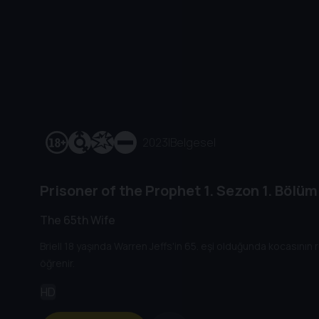
2023
|
Belgesel
Prisoner of the Prophet
1. Sezon
1. Bölüm
The 65th Wife
Briell 18 yaşında Warren Jeffs'in 65. eşi olduğunda kocasının re
öğrenir.
HD