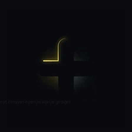
şit olmayan eşleriyle ilişkiye girdiğini