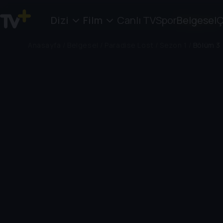
Dizi
Film
Canlı TV
Spor
Belgesel
Ç
Anasayfa
/
Belgesel
/
Paradise Lost
/
Sezon 1
/
Bölüm 3