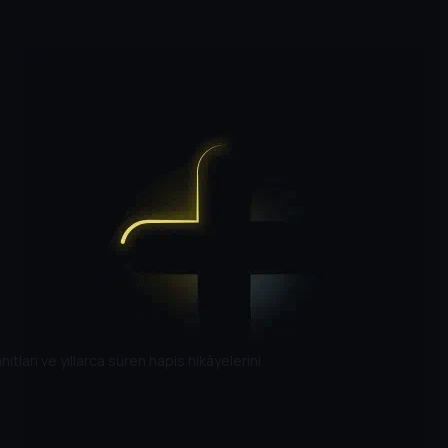
ları ve yıllarca süren hapis hikâyelerini