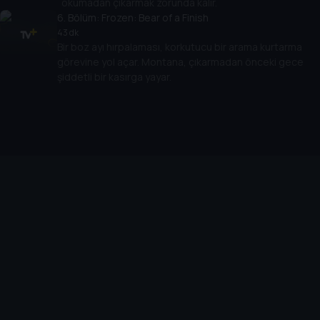
okumadan çıkarmak zorunda kalır.
6
. Bölüm:
Frozen: Bear of a Finish
43 dk
Bir boz ayı hırpalaması, korkutucu bir arama kurtarma
görevine yol açar. Montana, çıkarmadan önceki gece
şiddetli bir kasırga yayar.
Cihazlar
Öne Çıkanlar
TV+ Pro
Yasal
From
TV+ Nedir?
Aydınlatma Metni
Doğu
TV+ Ev (IPTV)
Kullanım Koşulları
The Housemaid
TV+ Smart TV