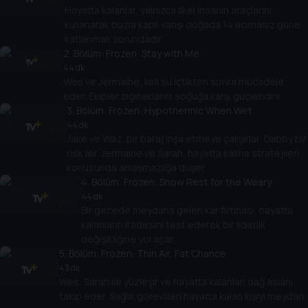
Hayatta kalanlar, yalnızca ilkel insanın araçlarını
kullanarak buzla kaplı vahşi doğada 14 acımasız güne
katlanmak zorundadır.
2
. Bölüm:
Frozen: Stay with Me
44 dk
Wes ve Jermaine, kirli su içtikten sonra mücadele
eder. Ekipler sığınaklarını soğuğa karşı güçlendirir.
3
. Bölüm:
Frozen: Hypothermic When Wet
44 dk
Jake ve Waz, bir baraj inşa etmeye çalışırlar. Gabby bir
risk alır. Jermaine ve Sarah, hayatta kalma stratejileri
konusunda anlaşmazlığa düşer.
4
. Bölüm:
Frozen: Snow Rest for the Weary
44 dk
Bir gecede meydana gelen kar fırtınası, hayatta
kalanların iradesini test ederek bir liderlik
değişikliğine yol açar.
5
. Bölüm:
Frozen: Thin Air, Fat Chance
43 dk
Wes, Sarah ile yüzleşir ve hayatta kalanları dağ aslanı
takip eder. Sağlık görevlileri hayatta kalan kişiyi meydan