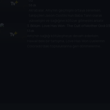
02
58 dk
Akrabalar, Amy’nin geçmişini ortaya sererken,
takipçileri Jason Costilo’nun Baba Tanrı olarak
yükselişini ve sağlığının kötüye gitmesini anlatır.
3
. Bölüm:
Love Has Won: The Cult of Mother God 03
53 dk
Amy'nin sağlığı kötüleşmeye devam ederken,
Hawaii'deki bir tartışma, Love Has Won üyelerinin
Colorado'daki topluluklarına geri dönmelerine
sebep olur.