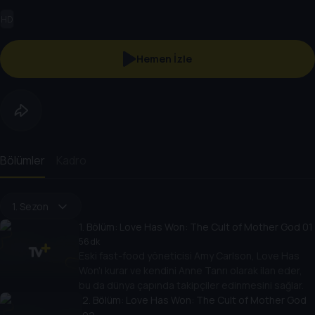
HD
Hemen İzle
Bölümler
Kadro
1. Sezon
1
. Bölüm:
Love Has Won: The Cult of Mother God 01
56 dk
Eski fast-food yöneticisi Amy Carlson, Love Has
Won'ı kurar ve kendini Anne Tanrı olarak ilan eder,
bu da dünya çapında takipçiler edinmesini sağlar.
2
. Bölüm:
Love Has Won: The Cult of Mother God