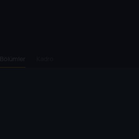
Bölümler
Kadro
1. Sezon
1
. Bölüm:
Arran Adası: Brodick Ka
43 dk
Arran Adası'nın geçmişi kanlı cinayetler, ihanet
gazabıyla yüzleşecekleri Brodick Kalesi'ne gid
2
. Bölüm:
Bannockburn Köşkü
44 dk