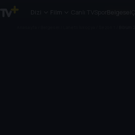
Dizi
Film
Canlı TV
Spor
Belgesel
Ç
Anasayfa
/
Belgesel
/
Lanetli İskoçya
/
Sezon 1
/
Bölüm 