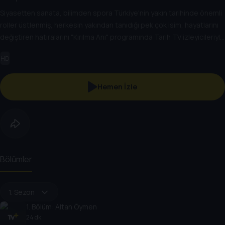
Siyasetten sanata, bilimden spora Türkiye'nin yakın tarihinde önemli
roller üstlenmiş, herkesin yakından tanıdığı pek çok isim, hayatlarını
değiştiren hatıralarını "Kırılma Anı" programında Tarih TV izleyicileriyle
paylaşacak. Onların hikayesi aynı zamanda Türkiye'nin yakın tarihine
HD
de ışık tutacak.
Hemen İzle
Bölümler
1. Sezon
1
. Bölüm:
Altan Öymen
24 dk