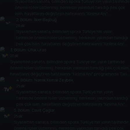
Siyasetten sanata, bilimden spora Türkiye'nin yakın tarihinde
önemli roller üstlenmiş, herkesin yakından tanıdığı pek çok
isim, hayatlarını değiştiren hatıralarını "Kırılma Anı"
programında Tarih TV izleyicileriyle paylaşacak. Onların
2
. Bölüm:
İlker Başbuğ
hikayesi aynı zamanda Türkiye'nin yakın tarihine de ışık
28 dk
Siyasetten sanata, bilimden spora Türkiye'nin yakın
tutacak.
tarihinde önemli roller üstlenmiş, herkesin yakından tanıdığı
pek çok isim, hayatlarını değiştiren hatıralarını "Kırılma Anı"
3
. Bölüm:
programında Tarih TV izleyicileriyle paylaşacak. Onların
Ufuk Uras
hikayesi aynı zamanda Türkiye'nin yakın tarihine de ışık
27 dk
Siyasetten sanata, bilimden spora Türkiye'nin yakın tarihinde
tutacak.
önemli roller üstlenmiş, herkesin yakından tanıdığı pek çok isim,
hayatlarını değiştiren hatıralarını "Kırılma Anı" programında Tarih
TV izleyicileriyle paylaşacak. Onların hikayesi aynı zamanda
4
. Bölüm:
Namık Kemal Zeybek
Türkiye'nin yakın tarihine de ışık tutacak.
25 dk
Siyasetten sanata, bilimden spora Türkiye'nin yakın
tarihinde önemli roller üstlenmiş, herkesin yakından tanıdığı
pek çok isim, hayatlarını değiştiren hatıralarını "Kırılma Anı"
5
programında Tarih TV izleyicileriyle paylaşacak. Onların
. Bölüm:
Cavit Çağlar
hikayesi aynı zamanda Türkiye'nin yakın tarihine de ışık
25 dk
Siyasetten sanata, bilimden spora Türkiye'nin yakın tarihinde
tutacak.
önemli roller üstlenmiş, herkesin yakından tanıdığı pek çok