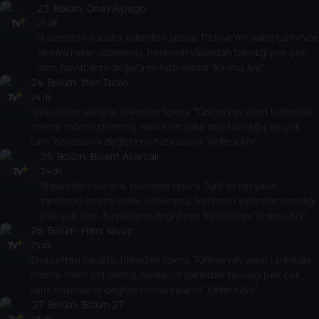
23
"Kırılma Anı" programında Tarih TV izleyicileriyle
. Bölüm:
Önay Alpago
paylaşacak. Onların hikayesi aynı zamanda Türkiye'nin
25 dk
Siyasetten sanata, bilimden spora Türkiye'nin yakın tarihinde
yakın tarihine de ışık tutacak.
önemli roller üstlenmiş, herkesin yakından tanıdığı pek çok
isim, hayatlarını değiştiren hatıralarını "Kırılma Anı"
24
programında Tarih TV izleyicileriyle paylaşacak. Onların
. Bölüm:
İlter Turan
hikayesi aynı zamanda Türkiye'nin yakın tarihine de ışık
24 dk
Siyasetten sanata, bilimden spora Türkiye'nin yakın tarihinde
tutacak.
önemli roller üstlenmiş, herkesin yakından tanıdığı pek çok
isim, hayatlarını değiştiren hatıralarını "Kırılma Anı"
programında Tarih TV izleyicileriyle paylaşacak. Onların
25
. Bölüm:
Bülent Akarcalı
hikayesi aynı zamanda Türkiye'nin yakın tarihine de ışık
24 dk
Siyasetten sanata, bilimden spora Türkiye'nin yakın
tutacak.
tarihinde önemli roller üstlenmiş, herkesin yakından tanıdığı
pek çok isim, hayatlarını değiştiren hatıralarını "Kırılma Anı"
26
programında Tarih TV izleyicileriyle paylaşacak. Onların
. Bölüm:
Hilmi Yavuz
hikayesi aynı zamanda Türkiye'nin yakın tarihine de ışık
25 dk
Siyasetten sanata, bilimden spora Türkiye'nin yakın tarihinde
tutacak.
önemli roller üstlenmiş, herkesin yakından tanıdığı pek çok
isim, hayatlarını değiştiren hatıralarını "Kırılma Anı"
programında Tarih TV izleyicileriyle paylaşacak. Onların
27
. Bölüm:
Bölüm 27