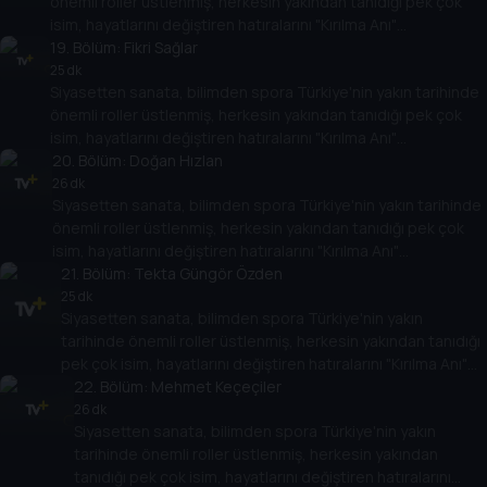
önemli roller üstlenmiş, herkesin yakından tanıdığı pek çok
isim, hayatlarını değiştiren hatıralarını "Kırılma Anı"
programında Tarih TV izleyicileriyle paylaşacak. Onların
19
. Bölüm:
Fikri Sağlar
hikayesi aynı zamanda Türkiye'nin yakın tarihine de ışık
25 dk
Siyasetten sanata, bilimden spora Türkiye'nin yakın tarihinde
tutacak.
önemli roller üstlenmiş, herkesin yakından tanıdığı pek çok
isim, hayatlarını değiştiren hatıralarını "Kırılma Anı"
programında Tarih TV izleyicileriyle paylaşacak. Onların
20
. Bölüm:
Doğan Hızlan
hikayesi aynı zamanda Türkiye'nin yakın tarihine de ışık
26 dk
Siyasetten sanata, bilimden spora Türkiye'nin yakın tarihinde
tutacak.
önemli roller üstlenmiş, herkesin yakından tanıdığı pek çok
isim, hayatlarını değiştiren hatıralarını "Kırılma Anı"
programında Tarih TV izleyicileriyle paylaşacak. Onların
21
. Bölüm:
Tekta Güngör Özden
hikayesi aynı zamanda Türkiye'nin yakın tarihine de ışık
25 dk
Siyasetten sanata, bilimden spora Türkiye'nin yakın
tutacak.
tarihinde önemli roller üstlenmiş, herkesin yakından tanıdığı
pek çok isim, hayatlarını değiştiren hatıralarını "Kırılma Anı"
programında Tarih TV izleyicileriyle paylaşacak. Onların
22
. Bölüm:
Mehmet Keçeçiler
hikayesi aynı zamanda Türkiye'nin yakın tarihine de ışık
26 dk
Siyasetten sanata, bilimden spora Türkiye'nin yakın
tutacak.
tarihinde önemli roller üstlenmiş, herkesin yakından
tanıdığı pek çok isim, hayatlarını değiştiren hatıralarını