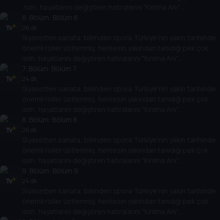
isim, hayatlarını değiştiren hatıralarını "Kırılma Anı"
6
programında Tarih TV izleyicileriyle paylaşacak. Onların
. Bölüm:
Bölüm 6
hikayesi aynı zamanda Türkiye'nin yakın tarihine de ışık
26 dk
Siyasetten sanata, bilimden spora Türkiye'nin yakın tarihinde
tutacak.
önemli roller üstlenmiş, herkesin yakından tanıdığı pek çok
isim, hayatlarını değiştiren hatıralarını "Kırılma Anı"
programında Tarih TV izleyicileriyle paylaşacak. Onların
7
. Bölüm:
Bölüm 7
hikayesi aynı zamanda Türkiye'nin yakın tarihine de ışık
24 dk
Siyasetten sanata, bilimden spora Türkiye'nin yakın tarihinde
tutacak.
önemli roller üstlenmiş, herkesin yakından tanıdığı pek çok
isim, hayatlarını değiştiren hatıralarını "Kırılma Anı"
programında Tarih TV izleyicileriyle paylaşacak. Onların
8
. Bölüm:
Bölüm 8
hikayesi aynı zamanda Türkiye'nin yakın tarihine de ışık
26 dk
Siyasetten sanata, bilimden spora Türkiye'nin yakın tarihinde
tutacak.
önemli roller üstlenmiş, herkesin yakından tanıdığı pek çok
isim, hayatlarını değiştiren hatıralarını "Kırılma Anı"
programında Tarih TV izleyicileriyle paylaşacak. Onların
9
. Bölüm:
Bölüm 9
hikayesi aynı zamanda Türkiye'nin yakın tarihine de ışık
24 dk
Siyasetten sanata, bilimden spora Türkiye'nin yakın tarihinde
tutacak.
önemli roller üstlenmiş, herkesin yakından tanıdığı pek çok
isim, hayatlarını değiştiren hatıralarını "Kırılma Anı"