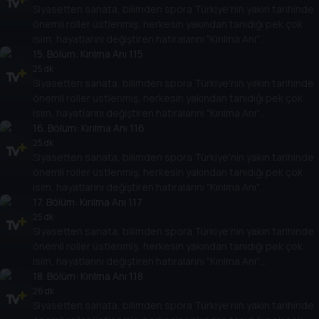
Siyasetten sanata, bilimden spora Türkiye'nin yakın tarihinde
tutacak.
önemli roller üstlenmiş, herkesin yakından tanıdığı pek çok
isim, hayatlarını değiştiren hatıralarını "Kırılma Anı"
programında Tarih TV izleyicileriyle paylaşacak. Onların
15
. Bölüm:
Kırılma Anı 1.15
hikayesi aynı zamanda Türkiye'nin yakın tarihine de ışık
25 dk
Siyasetten sanata, bilimden spora Türkiye'nin yakın tarihinde
tutacak.
önemli roller üstlenmiş, herkesin yakından tanıdığı pek çok
isim, hayatlarını değiştiren hatıralarını "Kırılma Anı"
programında Tarih TV izleyicileriyle paylaşacak. Onların
16
. Bölüm:
Kırılma Anı 1.16
hikayesi aynı zamanda Türkiye'nin yakın tarihine de ışık
25 dk
Siyasetten sanata, bilimden spora Türkiye'nin yakın tarihinde
tutacak.
önemli roller üstlenmiş, herkesin yakından tanıdığı pek çok
isim, hayatlarını değiştiren hatıralarını "Kırılma Anı"
programında Tarih TV izleyicileriyle paylaşacak. Onların
17
. Bölüm:
Kırılma Anı 1.17
hikayesi aynı zamanda Türkiye'nin yakın tarihine de ışık
25 dk
Siyasetten sanata, bilimden spora Türkiye'nin yakın tarihinde
tutacak.
önemli roller üstlenmiş, herkesin yakından tanıdığı pek çok
isim, hayatlarını değiştiren hatıralarını "Kırılma Anı"
programında Tarih TV izleyicileriyle paylaşacak. Onların
18
. Bölüm:
Kırılma Anı 1.18
hikayesi aynı zamanda Türkiye'nin yakın tarihine de ışık
26 dk
Siyasetten sanata, bilimden spora Türkiye'nin yakın tarihinde
tutacak.