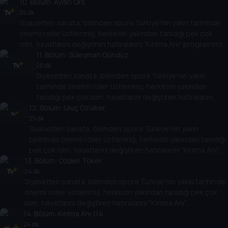
10
programında Tarih TV izleyicileriyle paylaşacak. Onların
. Bölüm:
Aydın Örs
hikayesi aynı zamanda Türkiye'nin yakın tarihine de ışık
25 dk
Siyasetten sanata, bilimden spora Türkiye'nin yakın tarihinde
tutacak.
önemli roller üstlenmiş, herkesin yakından tanıdığı pek çok
isim, hayatlarını değiştiren hatıralarını "Kırılma Anı" programında
Tarih TV izleyicileriyle paylaşacak. Onların hikayesi aynı
11
. Bölüm:
Süleyman Gündüz
zamanda Türkiye'nin yakın tarihine de ışık tutacak.
25 dk
Siyasetten sanata, bilimden spora Türkiye'nin yakın
tarihinde önemli roller üstlenmiş, herkesin yakından
tanıdığı pek çok isim, hayatlarını değiştiren hatıralarını
12
"Kırılma Anı" programında Tarih TV izleyicileriyle
. Bölüm:
Uluç Özülker
paylaşacak. Onların hikayesi aynı zamanda Türkiye'nin
25 dk
Siyasetten sanata, bilimden spora Türkiye'nin yakın
yakın tarihine de ışık tutacak.
tarihinde önemli roller üstlenmiş, herkesin yakından tanıdığı
pek çok isim, hayatlarını değiştiren hatıralarını "Kırılma Anı"
13
programında Tarih TV izleyicileriyle paylaşacak. Onların
. Bölüm:
Özden Toker
hikayesi aynı zamanda Türkiye'nin yakın tarihine de ışık
24 dk
Siyasetten sanata, bilimden spora Türkiye'nin yakın tarihinde
tutacak.
önemli roller üstlenmiş, herkesin yakından tanıdığı pek çok
isim, hayatlarını değiştiren hatıralarını "Kırılma Anı"
14
programında Tarih TV izleyicileriyle paylaşacak. Onların
. Bölüm:
Kırılma Anı 1.14
hikayesi aynı zamanda Türkiye'nin yakın tarihine de ışık
24 dk