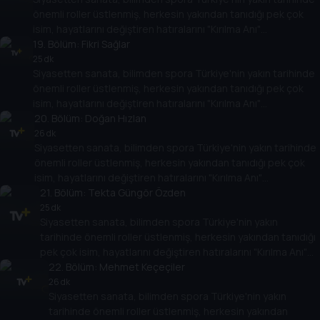
önemli roller üstlenmiş, herkesin yakından tanıdığı pek çok
isim, hayatlarını değiştiren hatıralarını "Kırılma Anı"
programında Tarih TV izleyicileriyle paylaşacak. Onların
19
. Bölüm:
Fikri Sağlar
hikayesi aynı zamanda Türkiye'nin yakın tarihine de ışık
25 dk
Siyasetten sanata, bilimden spora Türkiye'nin yakın tarihinde
tutacak.
önemli roller üstlenmiş, herkesin yakından tanıdığı pek çok
isim, hayatlarını değiştiren hatıralarını "Kırılma Anı"
programında Tarih TV izleyicileriyle paylaşacak. Onların
20
. Bölüm:
Doğan Hızlan
hikayesi aynı zamanda Türkiye'nin yakın tarihine de ışık
26 dk
Siyasetten sanata, bilimden spora Türkiye'nin yakın tarihinde
tutacak.
önemli roller üstlenmiş, herkesin yakından tanıdığı pek çok
isim, hayatlarını değiştiren hatıralarını "Kırılma Anı"
programında Tarih TV izleyicileriyle paylaşacak. Onların
21
. Bölüm:
Tekta Güngör Özden
hikayesi aynı zamanda Türkiye'nin yakın tarihine de ışık
25 dk
Siyasetten sanata, bilimden spora Türkiye'nin yakın
tutacak.
tarihinde önemli roller üstlenmiş, herkesin yakından tanıdığı
pek çok isim, hayatlarını değiştiren hatıralarını "Kırılma Anı"
programında Tarih TV izleyicileriyle paylaşacak. Onların
22
. Bölüm:
Mehmet Keçeçiler
hikayesi aynı zamanda Türkiye'nin yakın tarihine de ışık
26 dk
Siyasetten sanata, bilimden spora Türkiye'nin yakın
tutacak.
tarihinde önemli roller üstlenmiş, herkesin yakından