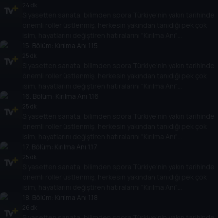
hikayesi aynı zamanda Türkiye'nin yakın tarihine de ışık
24 dk
Siyasetten sanata, bilimden spora Türkiye'nin yakın tarihinde
tutacak.
önemli roller üstlenmiş, herkesin yakından tanıdığı pek çok
isim, hayatlarını değiştiren hatıralarını "Kırılma Anı"
programında Tarih TV izleyicileriyle paylaşacak. Onların
15
. Bölüm:
Kırılma Anı 1.15
hikayesi aynı zamanda Türkiye'nin yakın tarihine de ışık
25 dk
Siyasetten sanata, bilimden spora Türkiye'nin yakın tarihinde
tutacak.
önemli roller üstlenmiş, herkesin yakından tanıdığı pek çok
isim, hayatlarını değiştiren hatıralarını "Kırılma Anı"
programında Tarih TV izleyicileriyle paylaşacak. Onların
16
. Bölüm:
Kırılma Anı 1.16
hikayesi aynı zamanda Türkiye'nin yakın tarihine de ışık
25 dk
Siyasetten sanata, bilimden spora Türkiye'nin yakın tarihinde
tutacak.
önemli roller üstlenmiş, herkesin yakından tanıdığı pek çok
isim, hayatlarını değiştiren hatıralarını "Kırılma Anı"
programında Tarih TV izleyicileriyle paylaşacak. Onların
17
. Bölüm:
Kırılma Anı 1.17
hikayesi aynı zamanda Türkiye'nin yakın tarihine de ışık
25 dk
Siyasetten sanata, bilimden spora Türkiye'nin yakın tarihinde
tutacak.
önemli roller üstlenmiş, herkesin yakından tanıdığı pek çok
isim, hayatlarını değiştiren hatıralarını "Kırılma Anı"
programında Tarih TV izleyicileriyle paylaşacak. Onların
18
. Bölüm:
Kırılma Anı 1.18
hikayesi aynı zamanda Türkiye'nin yakın tarihine de ışık
26 dk
Siyasetten sanata, bilimden spora Türkiye'nin yakın tarihinde
tutacak.