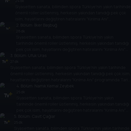
24 dk
Siyasetten sanata, bilimden spora Türkiye'nin yakın tarihinde
önemli roller üstlenmiş, herkesin yakından tanıdığı pek çok
isim, hayatlarını değiştiren hatıralarını "Kırılma Anı"
programında Tarih TV izleyicileriyle paylaşacak. Onların
2
. Bölüm:
İlker Başbuğ
hikayesi aynı zamanda Türkiye'nin yakın tarihine de ışık
28 dk
Siyasetten sanata, bilimden spora Türkiye'nin yakın
tutacak.
tarihinde önemli roller üstlenmiş, herkesin yakından tanıdığı
pek çok isim, hayatlarını değiştiren hatıralarını "Kırılma Anı"
3
. Bölüm:
programında Tarih TV izleyicileriyle paylaşacak. Onların
Ufuk Uras
hikayesi aynı zamanda Türkiye'nin yakın tarihine de ışık
27 dk
Siyasetten sanata, bilimden spora Türkiye'nin yakın tarihinde
tutacak.
önemli roller üstlenmiş, herkesin yakından tanıdığı pek çok isim,
hayatlarını değiştiren hatıralarını "Kırılma Anı" programında Tarih
TV izleyicileriyle paylaşacak. Onların hikayesi aynı zamanda
4
. Bölüm:
Namık Kemal Zeybek
Türkiye'nin yakın tarihine de ışık tutacak.
25 dk
Siyasetten sanata, bilimden spora Türkiye'nin yakın
tarihinde önemli roller üstlenmiş, herkesin yakından tanıdığı
pek çok isim, hayatlarını değiştiren hatıralarını "Kırılma Anı"
5
programında Tarih TV izleyicileriyle paylaşacak. Onların
. Bölüm:
Cavit Çağlar
hikayesi aynı zamanda Türkiye'nin yakın tarihine de ışık
25 dk
Siyasetten sanata, bilimden spora Türkiye'nin yakın tarihinde
tutacak.