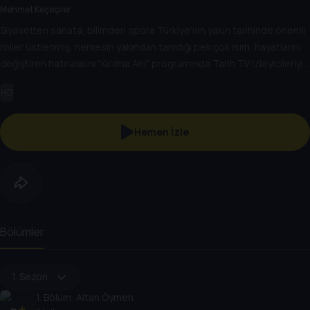
Mehmet Keçeçiler
Siyasetten sanata, bilimden spora Türkiye'nin yakın tarihinde önemli
roller üstlenmiş, herkesin yakından tanıdığı pek çok isim, hayatlarını
değiştiren hatıralarını "Kırılma Anı" programında Tarih TV izleyicileriyle
paylaşacak. Onların hikayesi aynı zamanda Türkiye'nin yakın tarihine
HD
de ışık tutacak.
Hemen İzle
Bölümler
1. Sezon
1
. Bölüm:
Altan Öymen