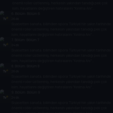
önemli roller üstlenmiş, herkesin yakından tanıdığı pek çok
isim, hayatlarını değiştiren hatıralarını "Kırılma Anı"
6
programında Tarih TV izleyicileriyle paylaşacak. Onların
. Bölüm:
Bölüm 6
hikayesi aynı zamanda Türkiye'nin yakın tarihine de ışık
26 dk
Siyasetten sanata, bilimden spora Türkiye'nin yakın tarihinde
tutacak.
önemli roller üstlenmiş, herkesin yakından tanıdığı pek çok
isim, hayatlarını değiştiren hatıralarını "Kırılma Anı"
programında Tarih TV izleyicileriyle paylaşacak. Onların
7
. Bölüm:
Bölüm 7
hikayesi aynı zamanda Türkiye'nin yakın tarihine de ışık
24 dk
Siyasetten sanata, bilimden spora Türkiye'nin yakın tarihinde
tutacak.
önemli roller üstlenmiş, herkesin yakından tanıdığı pek çok
isim, hayatlarını değiştiren hatıralarını "Kırılma Anı"
programında Tarih TV izleyicileriyle paylaşacak. Onların
8
. Bölüm:
Bölüm 8
hikayesi aynı zamanda Türkiye'nin yakın tarihine de ışık
26 dk
Siyasetten sanata, bilimden spora Türkiye'nin yakın tarihinde
tutacak.
önemli roller üstlenmiş, herkesin yakından tanıdığı pek çok
isim, hayatlarını değiştiren hatıralarını "Kırılma Anı"
programında Tarih TV izleyicileriyle paylaşacak. Onların
9
. Bölüm:
Bölüm 9
hikayesi aynı zamanda Türkiye'nin yakın tarihine de ışık
24 dk
Siyasetten sanata, bilimden spora Türkiye'nin yakın tarihinde
tutacak.
önemli roller üstlenmiş, herkesin yakından tanıdığı pek çok