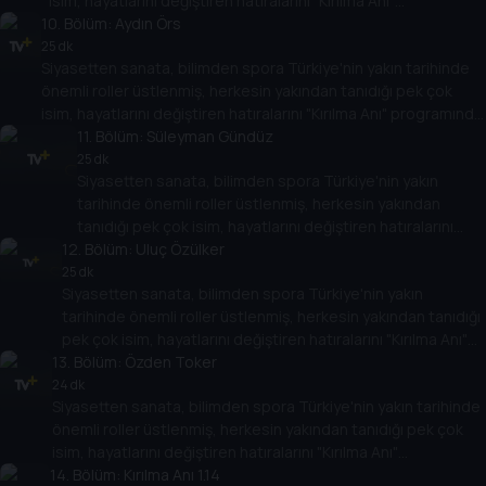
isim, hayatlarını değiştiren hatıralarını "Kırılma Anı"
10
programında Tarih TV izleyicileriyle paylaşacak. Onların
. Bölüm:
Aydın Örs
hikayesi aynı zamanda Türkiye'nin yakın tarihine de ışık
25 dk
Siyasetten sanata, bilimden spora Türkiye'nin yakın tarihinde
tutacak.
önemli roller üstlenmiş, herkesin yakından tanıdığı pek çok
isim, hayatlarını değiştiren hatıralarını "Kırılma Anı" programında
Tarih TV izleyicileriyle paylaşacak. Onların hikayesi aynı
11
. Bölüm:
Süleyman Gündüz
zamanda Türkiye'nin yakın tarihine de ışık tutacak.
25 dk
Siyasetten sanata, bilimden spora Türkiye'nin yakın
tarihinde önemli roller üstlenmiş, herkesin yakından
tanıdığı pek çok isim, hayatlarını değiştiren hatıralarını
12
"Kırılma Anı" programında Tarih TV izleyicileriyle
. Bölüm:
Uluç Özülker
paylaşacak. Onların hikayesi aynı zamanda Türkiye'nin
25 dk
Siyasetten sanata, bilimden spora Türkiye'nin yakın
yakın tarihine de ışık tutacak.
tarihinde önemli roller üstlenmiş, herkesin yakından tanıdığı
pek çok isim, hayatlarını değiştiren hatıralarını "Kırılma Anı"
13
programında Tarih TV izleyicileriyle paylaşacak. Onların
. Bölüm:
Özden Toker
hikayesi aynı zamanda Türkiye'nin yakın tarihine de ışık
24 dk
Siyasetten sanata, bilimden spora Türkiye'nin yakın tarihinde
tutacak.
önemli roller üstlenmiş, herkesin yakından tanıdığı pek çok
isim, hayatlarını değiştiren hatıralarını "Kırılma Anı"
14
programında Tarih TV izleyicileriyle paylaşacak. Onların
. Bölüm:
Kırılma Anı 1.14