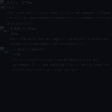
2
. Bölüm:
K-Film
43 dk
Güney Kore’nin sinema ve televizyon sektörü, sansürden Oscar
kazanıp dijital platformlarda izlenme rekorları kırmaya uzanan bir
dönüşüm yaşadı.
3
. Bölüm:
K-Food
45 dk
Kore barbeküsü, Kore mutfağını dünyaya tanıtmış olabilir ama
ülkenin zengin mutfağının yalnızca bir parçası.
4
. Bölüm:
K-Beauty
43 dk
Günümüz nesli kusursuz K-pop idollerine benzemeyi
arzularken, Daniel dış görünüşü kontrol etme isteğinin Kore
toplumuna ne kadar yerleştiğini görüyor.