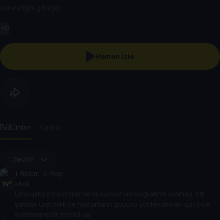
yerleştiğini görüyor.
HD
Hemen İzle
Bölümler
Kadro
1. Sezon
1
. Bölüm:
K-Pop
45 dk
Unutulmaz melodiler ve kusursuz koreografinin ardında, hit
şarkılar üretmek ve hayranların gücünü yönlendirmek için ince
ayarlanmış bir formül var.