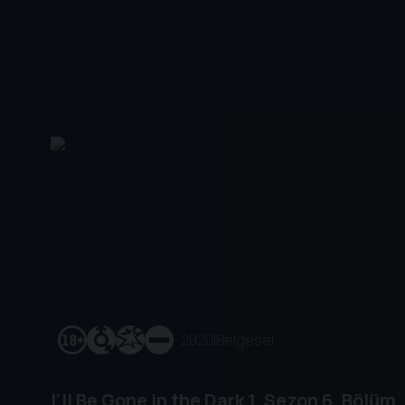
2020
|
Belgesel
I'll Be Gone in the Dark
1. Sezon
6. Bölüm