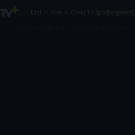
Dizi
Film
Canlı TV
Spor
Belgesel
Ç
Anasayfa
/
Belgesel
/
I'll Be Gone in the Dark
/
Sezon 1
/