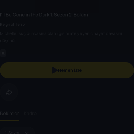
I'll Be Gone in the Dark
1. Sezon
2. Bölüm
Reign of Terror
Michelle, suç dünyasına olan ilgisini ateşleyen cinayet davasını
düşünür.
HD
Hemen İzle
Bölümler
Kadro
1. Sezon