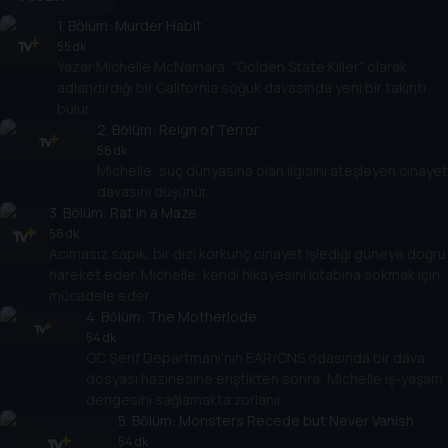
1
. Bölüm:
Murder Habit
55 dk
Yazar Michelle McNamara, "Golden State Killer" olarak
adlandırdığı bir California soğuk davasında yeni bir takıntı
bulur.
2
. Bölüm:
Reign of Terror
56 dk
Michelle, suç dünyasına olan ilgisini ateşleyen cinayet
davasını düşünür.
3
. Bölüm:
Rat in a Maze
56 dk
Acımasız sapık, bir dizi korkunç cinayet işlediği güneye doğru
hareket eder. Michelle, kendi hikâyesini kitabına sokmak için
mücadele eder.
4
. Bölüm:
The Motherlode
54 dk
OC Şerif Departmanı'nın EAR/ONS odasında bir dava
dosyası hazinesine eriştikten sonra, Michelle iş-yaşam
dengesini sağlamakta zorlanır.
5
. Bölüm:
Monsters Recede but Never Vanish
54 dk