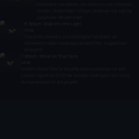
Michelle'in sevdikleri, ani ölümünü yas tutarken,
Golden State Killer'ı ortaya çıkarmak için yaptığı
çalışmalar devam eder.
6
. Bölüm:
Walk Into the Light
55 dk
Eski polis memuru Joe DeAngelo tutuklanır ve
Michelle'in diğer vatandaş dedektifleri, bağlantıları
birleştirir.
7
. Bölüm:
Show Us Your Face
46 dk
Golden State Killer'ın hayatta kalan kurbanları ve aile
üyeleri, Ağustos 2020'de Joseph DeAngelo'nun ceza
duruşmasında bir araya gelir.
Cihazlar
Öne Çıkanlar
TV+ Pro
Yasal
From
TV+ Nedir?