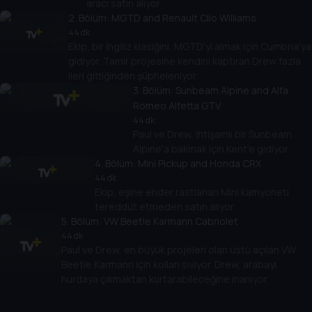
aracı satın alıyor.
2
. Bölüm:
MGTD and Renault Clio Williams
44 dk
Ekip, bir İngiliz klasiğini, MGTD'yi almak için Cumbria'ya
gidiyor. Tamir projesine kendini kaptıran Drew fazla
ileri gittiğinden şüpheleniyor.
3
. Bölüm:
Sunbeam Alpine and Alfa
Romeo Alfetta GTV
44 dk
Paul ve Drew, ihtişamlı bir Sunbeam
Alpine'a bakmak için Kent'e gidiyor.
4
. Bölüm:
Mini Pickup and Honda CRX
44 dk
Ekip, eşine ender rastlanan Mini kamyoneti
tereddüt etmeden satın alıyor.
5
. Bölüm:
VW Beetle Karmann Cabriolet
44 dk
Paul ve Drew, en büyük projeleri olan üstü açılan VW
Beetle Karmann için kolları sıvıyor. Drew, arabayı
hurdaya çıkmaktan kurtarabileceğine inanıyor.