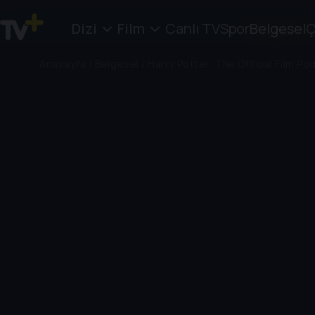
Dizi
Film
Canlı TV
Spor
Belgesel
Ç
Anasayfa
/
Belgesel
/
Harry Potter: The Official Film Po