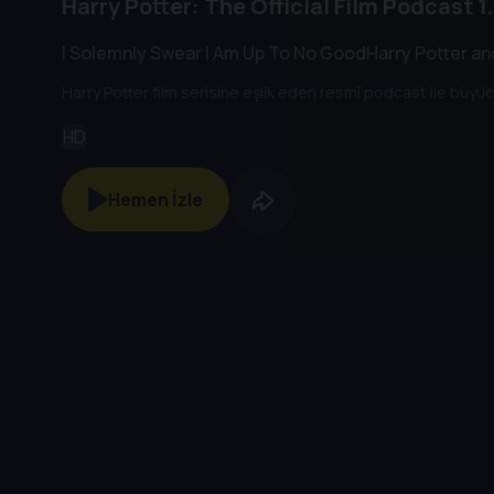
Harry Potter: The Official Film Podcast
1
I Solemnly Swear I Am Up To No GoodHarry Potter and
Harry Potter film serisine eşlik eden resmî podcast ile büyü
HD
Hemen İzle