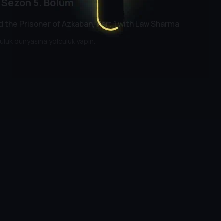
. Sezon
5. Bölüm
 the Prisoner of Azkaban, Part 1 with Law Sharma
cülük dünyasına yolculuk yapın.