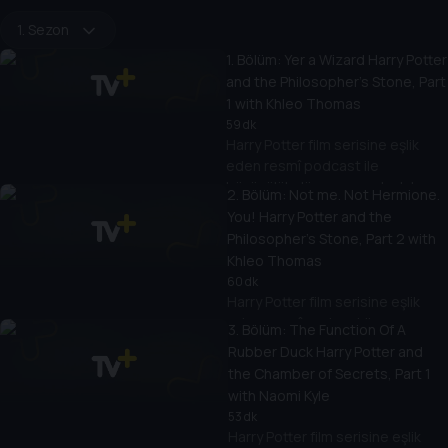
1. Sezon
1
. Bölüm:
Yer a Wizard Harry Potter
and the Philosopher's Stone, Part
1 with Khleo Thomas
59 dk
Harry Potter film serisine eşlik
eden resmî podcast ile
büyücülük dünyasına yolculuk
2
. Bölüm:
Not me. Not Hermione.
yapın.
You! Harry Potter and the
Philosopher's Stone, Part 2 with
Khleo Thomas
60 dk
Harry Potter film serisine eşlik
eden resmî podcast ile
3
. Bölüm:
The Function Of A
büyücülük dünyasına yolculuk
Rubber Duck Harry Potter and
yapın.
the Chamber of Secrets, Part 1
with Naomi Kyle
53 dk
Harry Potter film serisine eşlik