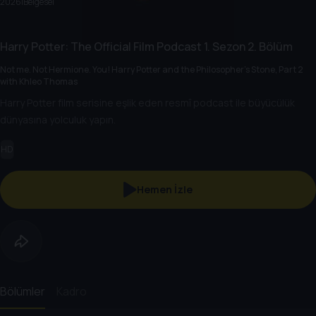
2026
|
Belgesel
Harry Potter: The Official Film Podcast
1. Sezon
2. Bölüm
Not me. Not Hermione. You! Harry Potter and the Philosopher's Stone, Part 2
with Khleo Thomas
Harry Potter film serisine eşlik eden resmî podcast ile büyücülük
dünyasına yolculuk yapın.
HD
Hemen İzle
Bölümler
Kadro