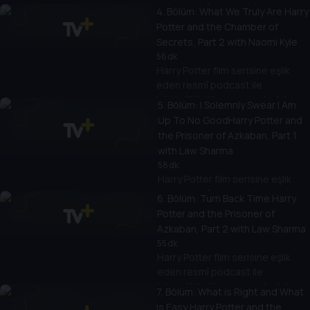
eden resmî podcast ile
4
. Bölüm:
What We Truly Are Harry
büyücülük dünyasına yolculuk
Potter and the Chamber of
yapın.
Secrets, Part 2 with Naomi Kyle
56 dk
Harry Potter film serisine eşlik
eden resmî podcast ile
büyücülük dünyasına yolculuk
5
. Bölüm:
I Solemnly Swear I Am
yapın.
Up To No GoodHarry Potter and
the Prisoner of Azkaban, Part 1
with Law Sharma
58 dk
Harry Potter film serisine eşlik
eden resmî podcast ile
6
. Bölüm:
Turn Back Time Harry
büyücülük dünyasına yolculuk
Potter and the Prisoner of
yapın.
Azkaban, Part 2 with Law Sharma
55 dk
Harry Potter film serisine eşlik
eden resmî podcast ile
büyücülük dünyasına yolculuk
7
. Bölüm:
What is Right and What
yapın.
is Easy Harry Potter and the