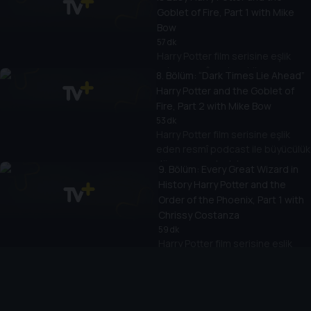
Goblet of Fire, Part 1 with Mike
Bow
57 dk
Harry Potter film serisine eşlik
eden resmî podcast ile
8
. Bölüm:
“Dark Times Lie Ahead”
büyücülük dünyasına yolculuk
Harry Potter and the Goblet of
yapın.
Fire, Part 2 with Mike Bow
53 dk
Harry Potter film serisine eşlik
eden resmî podcast ile büyücülük
dünyasına yolculuk yapın.
9
. Bölüm:
Every Great Wizard in
History Harry Potter and the
Order of the Phoenix, Part 1 with
Chrissy Costanza
59 dk
Harry Potter film serisine eşlik
eden resmî podcast ile
11
. Bölüm:
The Unbreakable Vow
büyücülük dünyasına yolculuk
Harry Potter and the Half Blood
yapın.
Prince, Part 1 with Law Sharma
56 dk