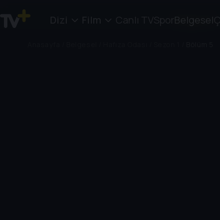
Dizi
Film
Canlı TV
Spor
Belgesel
Ç
Anasayfa
/
Belgesel
/
Hafıza Odası
/
Sezon 1
/
Bölüm 5