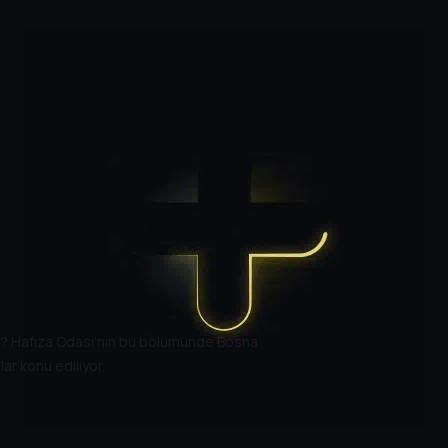
ktı? Hafıza Odası’nın bu bölümünde Bosna
ar konu ediliyor.