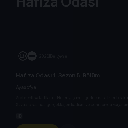
Hafıza Odası
2022
|
Belgesel
Hafıza Odası
1. Sezon
5. Bölüm
Ayasofya
Srebrenitsa Katliamı… Neler yaşandı, geride nasıl izler bıra
Savaşı sırasında gerçekleşen katliam ve sonrasında yaşananl
HD