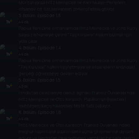
Moritanya'da Fritz Meinecke ve Alex Müller-Perlefein,
efsanevi bir tuz kervanının zorlu rotasına giriyor.
3
. Bölüm:
Episode 1.3
44 dk
Papua Yeni Gine ormanlarında Fritz Meinecke ve Joris Rudy,
sayısız efsaneyle çevrili "Taş Kuruwai" halkını bulmak için
yola çıkar.
4
. Bölüm:
Episode 1.4
44 dk
Papua Yeni Gine ormanlarında Fritz Meinecke ve Joris Rudy,
"Taş Kuruwai" halkını keşfetmeye ve efsanelerin ardındaki
gerçeği öğrenmeye devam ediyor.
5
. Bölüm:
Episode 1.5
43 dk
Hindistan cevizleriyle denizi aşmak! Fransız Guyanası'nda
Fritz Meinecke ve Otto Karasch, Papillon'un (Kelebek)
muhteşem kaçış hikayesini teste tabi tutuyor.
6
. Bölüm:
Episode 1.6
44 dk
Fritz Meinecke ve Otto Karasch, Fransız Guyanası'ndaki
meşhur hapishane adasından kaçma girişimlerine devam
ediyor ve hindistan cevizlerinden yaptıkları bir salla denizi