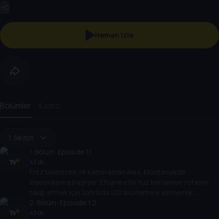
HD
Hemen İzle
Bölümler
Kadro
1. Sezon
1
. Bölüm:
Episode 1.1
43 dk
Fritz Meinecke ve kameraman Alex, Moritanya'da
maceralarına başlıyor. Efsanevi bir tuz kervanının rotasını
takip etmek için Sahra'da 120 kilometreyi yürüyerek
geçmek istiyorlar.
2
. Bölüm:
Episode 1.2
43 dk