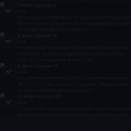
geçmeyi deneyerek 'Papillon' efsanesini test ediyor.
7
. Bölüm:
Episode 1.7
42 dk
Fritz Meinecke ve Max Bube, 1972'deki 571 sefer sayılı uçak
kazasının izinde, dünyanın en uzun sıradağlarından biri olan
And Dağları'nda cesur bir tura çıkıyor.
8
. Bölüm:
Episode 1.8
43 dk
Fritz Meinecke ve Max Bube, kazazedelerin hayatta kalma
mücadelesi verdiği And Dağları'ndaki "Gözyaşı Vadisi"ne
doğru zorlu yolculuklarına devam ediyor.
9
. Bölüm:
Episode 1.9
44 dk
Fritz Meinecke ve Martin Rudloff, Güney Afrika'da efsanevi
"Büyük 5'li"yi (Aslan, Leopar, Fil, Gergedan, Manda) bulmak
ve korucu eğitimi almak için yola çıkıyor.
10
. Bölüm:
Episode 1.10
44 dk
Fritz ve Martin, Güney Afrika'da efsanevi "Büyük 5'li"yi arama
görevlerini sürdürürken vahşi doğayla burun buruna geliyor.
11
. Bölüm:
Episode 1.11
44 dk