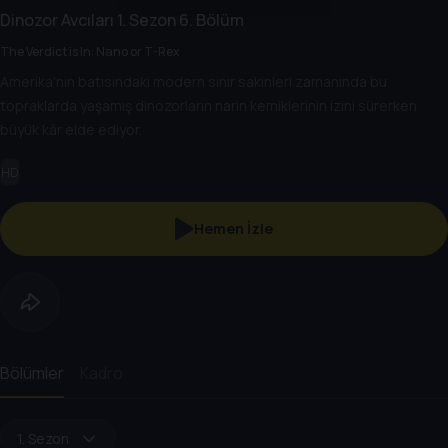
Dinozor Avcıları
1. Sezon
6. Bölüm
The Verdict is In: Nano or T-Rex
Amerika'nın batısındaki modern sınır sakinleri zamanında bu
topraklarda yaşamış dinozorların narin kemiklerinin izini sürerken
büyük kâr elde ediyor.
HD
Hemen İzle
Bölümler
Kadro
1. Sezon