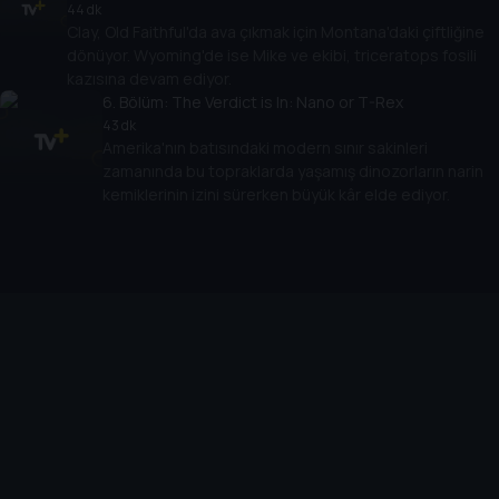
44 dk
Clay, Old Faithful'da ava çıkmak için Montana'daki çiftliğine
dönüyor. Wyoming'de ise Mike ve ekibi, triceratops fosili
kazısına devam ediyor.
6
. Bölüm:
The Verdict is In: Nano or T-Rex
43 dk
Amerika'nın batısındaki modern sınır sakinleri
zamanında bu topraklarda yaşamış dinozorların narin
kemiklerinin izini sürerken büyük kâr elde ediyor.
Cihazlar
Öne Çıkanlar
TV+ Pro
Yasal
From
TV+ Nedir?
Aydınlatma Metni
Doğu
TV+ Ev (IPTV)