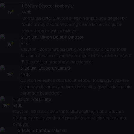
1
. Bölüm:
Dinozor Kovboylar
44 dk
Montanalı çiftçi Clayton ailesinin arazisinde değerli bir
fosil bulmuş olabilir. Wyoming'de ise Mike ve oğlu bir
triceratops boynuzu buluyor.
2
. Bölüm:
Milyon Dolarlık Dinozor
44 dk
Clayton, Montana'daki çiftliğinde etobur dinozor fosili
kazısına devam ediyor. Wyoming'de Mike ve Jake değerli
T-Rex fosillerini satmaya hazırlanıyor.
3
. Bölüm:
Etoburun Laneti
44 dk
Clayton ve ekibi 9.000 kiloluk etobur fosilini gün yüzüne
çıkarmaya hazırlanıyor. Jared ise eski çağlardan kalma bir
sürüngen keşfediyor.
4
. Bölüm:
Ateş Hattı
43 dk
Clayton, 90 kiloluk dinozor fosilini analiz için laboratuvara
götürmeye çalışıyor. Jared para kazanmak için son kozunu
oynuyor.
5
. Bölüm:
Kafatası Alarmı