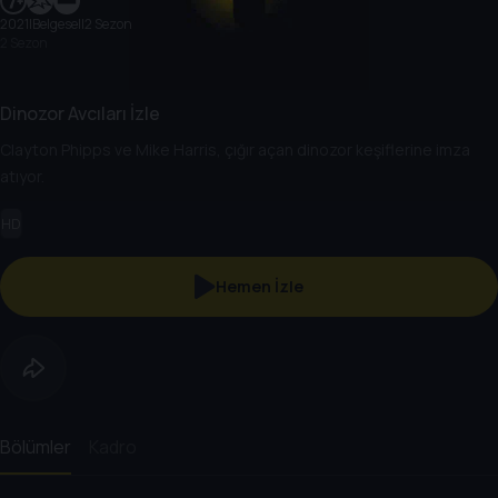
2021
|
Belgesel
|
2 Sezon
2 Sezon
Dinozor Avcıları İzle
Clayton Phipps ve Mike Harris, çığır açan dinozor keşiflerine imza
atıyor.
HD
Hemen İzle
Bölümler
Kadro