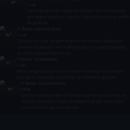
44 dk
Harris-Bolan ekibi, eşine az rastlanır bir ceratopsianı
gün ışığına çıkarıyor. Clayton Phipps şok edici bir şefde
imza atıyor.
6
. Bölüm:
Kafatası Şoku
44 dk
Clayton ve Luke, kış gelmeden iki triceratops kafatasını
çıkarmaya çalışıyor. Harris-Bolan ekibi ise ceratopsianlara
ait kritik kalça kemiğini arıyor.
7
. Bölüm:
Yarış Başladı
44 dk
Nano satışını duyan Clayton ender rastlanan triceratops
kuyruğunu fırtınadan kurtarmak için harekete geçiyor.
8
. Bölüm:
Karşınızda Rex
66 dk
Clayton, mahsur kalan bir fosile ulaşmak için atlardan ve
bir helikopterden oluşan bir ekipten yardım alıyor. Mike,
Kovboy Rex'le yüz yüze geliyor.
Cihazlar