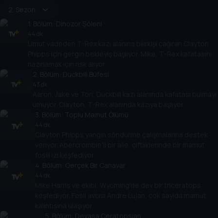
2. Sezon
1
. Bölüm:
Dinozor Şöleni
44 dk
Umut vadeden T-Rex kazı alanına bilirkişi çağıran Clayton
Phipps için gergin bekleyiş başlıyor. Mike, T-Rex kafatasını
hazırlamak için risk alıyor.
2
. Bölüm:
Duckbill Büfesi
43 dk
Aaron, Jake ve Tori, Duckbill kazı alanında kafatası bulmayı
umuyor. Clayton, T-Rex alanında kazıya başlıyor.
3
. Bölüm:
Toplu Mamut Ölümü
44 dk
Clayton Phipps yangın söndürme çalışmalarına destek
veriyor. Abercrombie'li bir aile, çiftliklerinde bir mamut
fosili izi keşfediyor.
4
. Bölüm:
Gerçek Bir Canavar
44 dk
Mike Harris ve ekibi, Wyoming'de dev bir triceratops
keşfediyor. Fosil avcısı Andre Lujan, çok sayıda mamut
kalıntısına ulaşıyor.
5
. Bölüm:
Devasa Ceratopsian