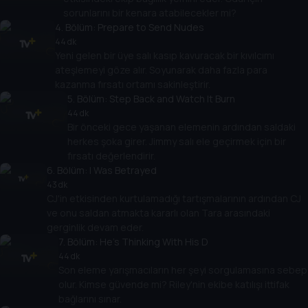
sorunlarını bir kenara atabilecekler mi?
4
. Bölüm:
Prepare to Send Nudes
44 dk
Yeni gelen bir üye salı kasıp kavuracak bir kıvılcımı
ateşlemeyi göze alır. Soyunarak daha fazla para
kazanma fırsatı ortamı sakinleştirir.
5
. Bölüm:
Step Back and Watch It Burn
44 dk
Bir önceki gece yaşanan elemenin ardından saldaki
herkes şoka girer. Jimmy salı ele geçirmek için bir
fırsatı değerlendirir.
6
. Bölüm:
I Was Betrayed
43 dk
CJ'in etkisinden kurtulamadığı tartışmalarının ardından CJ
ve onu saldan atmakta kararlı olan Tara arasındaki
gerginlik devam eder.
7
. Bölüm:
He's Thinking With His D
44 dk
Son eleme yarışmacıların her şeyi sorgulamasına sebep
olur. Kimse güvende mi? Riley'nin ekibe katılışı ittifak
bağlarını sınar.