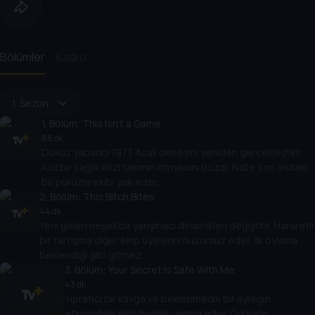
Bölümler
Kadro
1. Sezon
1
. Bölüm:
This Isn't a Game
88 dk
Dokuz yabancı 1973 Acali deneyini yeniden gerçekleştirir.
Acil bir sağlık krizi takımın kimyasını bozar. Nate son andaki
bir pürüzle ekibi şok eder.
2
. Bölüm:
This Bitch Bites
44 dk
Yeni gelen neşeli bir yarışmacı dinamikleri değiştirir. Hararetli
bir tartışma diğer ekip üyelerini huzursuz eder. İlk oylama
beklendiği gibi gitmez.
3
. Bölüm:
Your Secret Is Safe With Me
43 dk
Yıpratıcı bir kavga ve beklenmedik bir ayrılığın
etkisindeki ekip bağlılık yemini eder. Ödül için