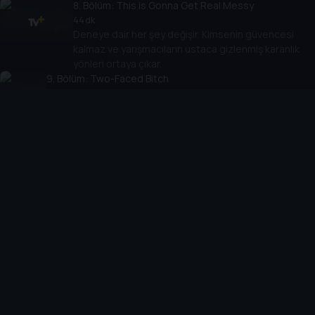
8
. Bölüm:
This is Gonna Get Real Messy
44 dk
Deneye dair her şey değişir. Kimsenin güvencesi
kalmaz ve yarışmacıların ustaca gizlenmiş karanlık
yönleri ortaya çıkar.
9
. Bölüm:
Two-Faced Bitch
44 dk
İki yarışmacı geri kalan herkesi eleyip parayı bölüşmek için
bir plan yapar. Deneyin ve tüm paranın kaderi pamuk
ipliğine bağlıdır.
Cihazlar
Öne Çıkanlar
TV+ Pro
Yasal
From
TV+ Nedir?
Aydınlatma Metni
Doğu
TV+ Ev (IPTV)
Kullanım Koşulları
The Housemaid
TV+ Smart TV