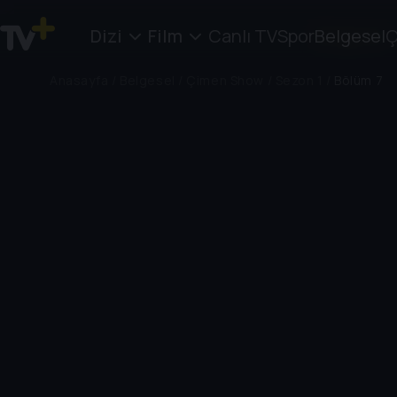
Dizi
Film
Canlı TV
Spor
Belgesel
Ç
Anasayfa
/
Belgesel
/
Çimen Show
/
Sezon 1
/
Bölüm 7