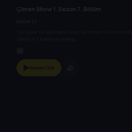
Çimen Show
1. Sezon
7. Bölüm
Bölüm 1.7
Cem İşçiler ve Fazlı Polat'ın seyirciyle birleşen yüksek enerj
Talkshow 7. bölümüyle yayında.
HD
Hemen İzle