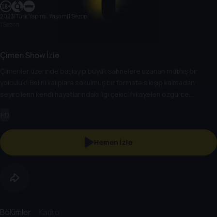
2023
|
Türk Yapımı, Yaşam
|
1 Sezon
1 Sezon
Çimen Show İzle
Çimenler üzerinde başlayıp büyük sahnelere uzanan müthiş bir
yolculuk! Belirli kalıplara sokulmuş bir formata sıkışıp kalmadan
seyircilerin kendi hayatlarındaki ilgi çekici hikayeleri özgürce
paylaştıkları, birbirleriyle didişmekten fırsat bulduklarında
HD
sergiledikleri eğlenceli tavırlar ve hazırcevaplıklarıyla sevilen Cem
İşçiler ve Fazlı Polat’ın enerjisi yüksek sorularla modere ettikleri
mizah şöleni, ikilinin tüm çatışmalarıyla devam ediyor!
Hemen İzle
Bölümler
Kadro