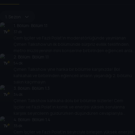
1. Sezon
1
. Bölüm:
Bölüm 1.1
37 dk
Cem İşçiler ve Fazlı Polat'ın moderatörlüğünde yayınlanan
Çimen Talkshow'un ilk bölümünde sürpriz evlilik teklifinden,
metro müzisyeninin mini konserine birbirinden eğlenceli anlar
ve bol kahkahalara beraber tanık oluyoruz.
2
. Bölüm:
Bölüm 1.1
54 dk
Çimen Talkshow yine harika bir bölümle karşınızda! Bol
kahkahalı ve birbirinden eğlenceli anların yaşandığı 2. bölümü
sakın kaçırmayın.
3
. Bölüm:
Bölüm 1.3
34 dk
Çimen Talkshow kahkaha dolu bir bölümle sizlerle! Cem
İşçiler ve Fazlı Polat’ın komik ve enerjisi yüksek sorularına
karşılık seyircilerin güldürürken düşündüren cevaplarıyla
Çimen Show’un 3. bölümü yayında.
4
. Bölüm:
Bölüm 1.4
35 dk
Cem İşçiler ve Fazlı Polat'ın seyirciyle birleşen yüksek enerjisi