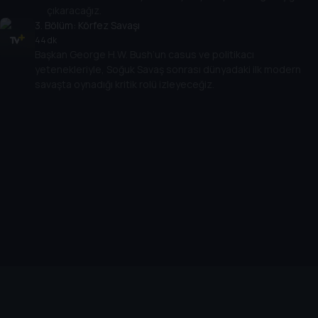
çıkaracağız.
3
. Bölüm:
Körfez Savaşı
44 dk
Başkan George H.W. Bush’un casus ve politikacı
yetenekleriyle, Soğuk Savaş sonrası dünyadaki ilk modern
savaşta oynadığı kritik rolü izleyeceğiz.
Cihazlar