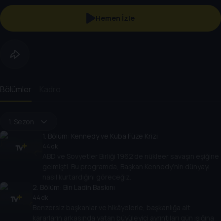
Hemen İzle
Bölümler
Kadro
1. Sezon
1
. Bölüm:
Kennedy ve Küba Füze Krizi
44 dk
ABD ve Sovyetler Birliği 1962’de nükleer savaşın eşiğine
gelmişti. Bu programda, Başkan Kennedy’nin dünyayı
nasıl kurtardığını göreceğiz.
2
. Bölüm:
Bin Ladin Baskını
44 dk
Benzersiz başkanlar ve hikâyelerle, başkanlığa ait
kararların arkasında yatan büyüleyici ayrıntıları gün ışığına