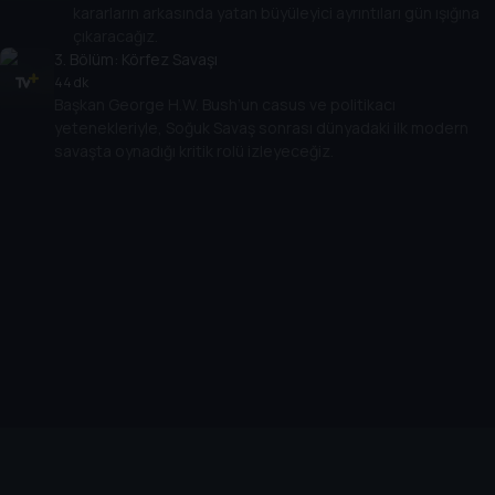
kararların arkasında yatan büyüleyici ayrıntıları gün ışığına
çıkaracağız.
3
. Bölüm:
Körfez Savaşı
44 dk
Başkan George H.W. Bush’un casus ve politikacı
yetenekleriyle, Soğuk Savaş sonrası dünyadaki ilk modern
savaşta oynadığı kritik rolü izleyeceğiz.
Cihazlar