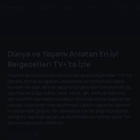
Mühendisliğin
Gold - The
Isiah
The
Yaban
Felaketle Sınavı
Currency OF
Bayramı
Welcome
Evler
J
Greed
Table
Dünya ve Yaşamı Anlatan En İyi
Belgeselleri TV+’ta İzle
Yaşamın içinden konuları anlatan en güzel belgeseller TV+’ta!
İçindeki merak duygusunu beslemek için birbirinden ilginç
konuları ele alan yerli ve yabancı belgeselleri izleyebilirsin. Bu
yapımlarda doğa, kültür, tarih, sanat, din, bilim ve teknoloji
gibi alanların derinliklerine iniliyor. Alanında uzman kişilerin de
katkıları sayesinde hem keyifli hem öğretici yapımlar izlemen
mümkün hâle geliyor. Her detayında ayrı bir bilgi hazinesinin
yattığı bu yapımları doyasıya seyretmek için hemen şimdi TV+
dünyasında yerini alabilirsin.
Daha Fazla