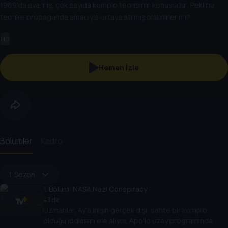
1969'da aya iniş, çok sayıda komplo teorisinin konusudur. Peki bu
teoriler propaganda amacıyla ortaya atılmış olabilirler mi?
HD
Hemen İzle
Bölümler
Kadro
1. Sezon
1
. Bölüm:
NASA Nazi Conspiracy
43 dk
Uzmanlar, Ay'a inişin gerçek dışı, sahte bir komplo
olduğu iddiasını ele alıyor. Apollo uzay programında