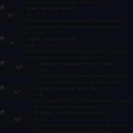
Nazi parmağı olduğu iddiası doğru mu?
2
. Bölüm:
Fire in the Cockpit
44 dk
1969'daki ay yolculuğu, bunun gerçek olup olmadığı
konusunda kuşku yaratan pek çok komplo teorisinin
konusu oldu.
3
. Bölüm:
Killing Armstrong
44 dk
Araştırmacılar, Neil Armstrong ve Apollo 11 Ay modülü
hakkındaki bir komplo teorisini inceliyor.
4
. Bölüm:
Conspiracy of the Lost Tapes
44 dk
NASA, Ay’a inişin kayıtlarını kaybetti ve bazıları
bunun bir örtbasın kanıtı olduğuna inanıyor.
5
. Bölüm:
CIA's Secret Space War
44 dk
CIA dosyaları, ABD ile SSCB arasındaki uzay yarışının
en gizli yönlerini ortaya çıkarıyor.
6
. Bölüm:
The Hollywood Conspiracy
44 dk
Araştırmacılar, Ay’a inişin Hollywood film setinde
sahte olarak çekildiği iddialarını inceliyor.