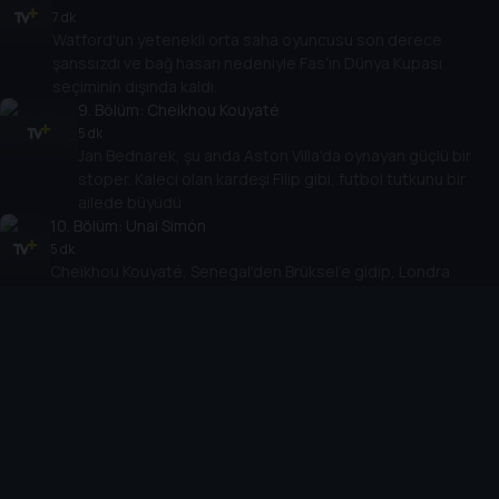
7 dk
Watford'un yetenekli orta saha oyuncusu son derece
şanssızdı ve bağ hasarı nedeniyle Fas'ın Dünya Kupası
seçiminin dışında kaldı.
9
. Bölüm:
Cheikhou Kouyaté
5 dk
Jan Bednarek, şu anda Aston Villa'da oynayan güçlü bir
stoper. Kaleci olan kardeşi Filip gibi, futbol tutkunu bir
ailede büyüdü
10
. Bölüm:
Unai Simón
5 dk
Cheikhou Kouyaté, Senegal'den Brüksel'e gidip, Londra
2012'de milli takıma girdi, ardından West Ham ve Crystal
Palace'a transfer oldu.
11
. Bölüm:
Jan Bednarek
6 dk
İspanya'nın bir numaralı kalecisi olmak zor, ama Unai
Simón bunu başarıyor. Euro 2020'deki hatasından sonra
Tokyo 2020'de gümüş madalya kazandı.