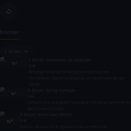
Bölümler
1. Sezon
1
. Bölüm:
Richarlison de Andrade
8 dk
Brezilya'nın kırsal bir kasabasında büyüyen
Richarlison, başarıya ulaşmak için alışılmadık bir yol
izledi.
2
. Bölüm:
Sardar Azmoun
5 dk
2014'te Dünya Kupası'nı kazanan Almanya takımının en
genç oyuncusuydu.
3
. Bölüm:
Alexis Mac Allister
6 dk
Babası, amcası ve iki ağabeyi olan ve hepsi de