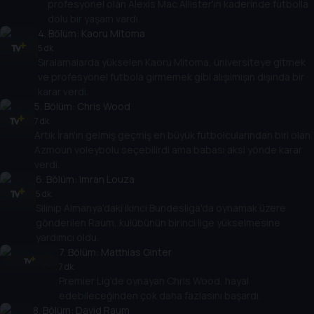
profesyonel olan Alexis Mac Allister'ın kaderinde futbolla
dolu bir yaşam vardı.
4
. Bölüm:
Kaoru Mitoma
5 dk
Sıralamalarda yükselen Kaoru Mitoma, üniversiteye gitmek
ve profesyonel futbola girmemek gibi alışılmışın dışında bir
karar verdi.
5
. Bölüm:
Chris Wood
7 dk
Artık İran'ın gelmiş geçmiş en büyük futbolcularından biri olan
Azmoun voleybolu seçebilirdi ama babası aksi yönde karar
verdi.
6
. Bölüm:
Imran Louza
5 dk
Silinip Almanya'daki ikinci Bundesliga'da oynamak üzere
gönderilen Raum, kulübünün birinci lige yükselmesine
yardımcı oldu.
7
. Bölüm:
Matthias Ginter
7 dk
Premier Lig'de oynayan Chris Wood, hayal
edebileceğinden çok daha fazlasını başardı.
8
. Bölüm:
David Raum