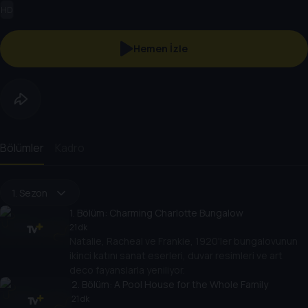
HD
Hemen İzle
Bölümler
Kadro
1. Sezon
1
. Bölüm:
Charming Charlotte Bungalow
21 dk
Natalie, Racheal ve Frankie, 1920'ler bungalovunun
ikinci katını sanat eserleri, duvar resimleri ve art
deco fayanslarla yeniliyor.
2
. Bölüm:
A Pool House for the Whole Family
21 dk