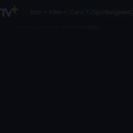
Dizi
Film
Canlı TV
Spor
Belgesel
Ç
Anasayfa
/
Belgesel
/
Artfully Designed