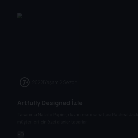
2022
|
Yaşam
|
2 Sezon
Artfully Designed İzle
Tasarımcı Natalie Papier, duvar resmi sanatçısı Racheal Ja
müşterileri için özel alanlar tasarlar.
HD