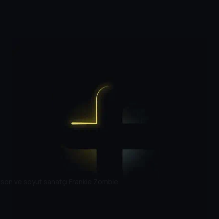
ckson ve soyut sanatçı Frankie Zombie