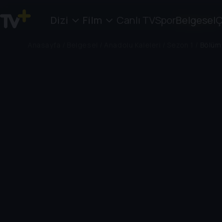
Dizi
Film
Canlı TV
Spor
Belgesel
Ç
Anasayfa
/
Belgesel
/
Anadolu Kaleleri
/
Sezon 1
/
Bölüm