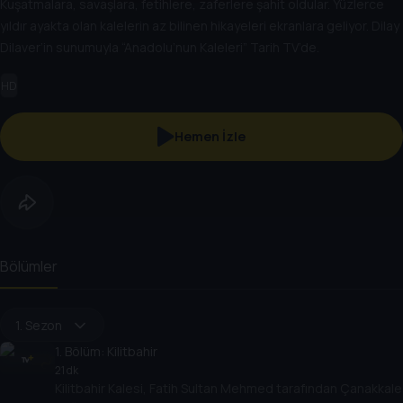
Kuşatmalara, savaşlara, fetihlere, zaferlere şahit oldular. Yüzlerce
yıldır ayakta olan kalelerin az bilinen hikayeleri ekranlara geliyor. Dilay
Dilaver’in sunumuyla “Anadolu’nun Kaleleri” Tarih TV’de.
HD
Hemen İzle
Bölümler
1. Sezon
1
. Bölüm:
Kilitbahir
21 dk
Kilitbahir Kalesi, Fatih Sultan Mehmed tarafından Çanakkale