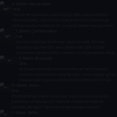
simgelerinden biri.
6
. Bölüm:
Alanya Kalesi
23 dk
Türkiye ile Yunanistan arasında Ege’deki anlaşmazlıkların
tarihi kökenleri… Osmanlı ile İtalya arasında imzalanan Uşi
Antlaşması’nın maddeleri ne, Lozan’da adalar nasıl gündeme
geldi, 1947 Paris Anlaşması’nın sonuçları ne oldu? Prof. Dr.
7
. Bölüm:
Çandarlı Kalesi
Ahmet Kasım Han ve Prof. Dr. Burak Küntay anlatıyor.
21 dk
Çandarlı Halil Paşa tarafından yaptırılan kale, Osmanlı
İmparatorluğu’nun 500 yılına şahitlik etti. İzmir’in Dikili
ilçesindeki Çandarlı Kalesi, mimarisi ve efsaneleriyle dikkat
çekiyor.
8
. Bölüm:
Bozcaada
22 dk
Bozcaada stratejik konumu nedeniyle tarih boyunca
birçok medeniyete ev sahipliği yaptı, nice savaşlar gördü.
Adadaki kale bugünlere Fatih Sultan Mehmed’in mirası.
10
. Bölüm:
Afyon
23 dk
Afyonkarahisar’a adını veren kale, eşsiz bir konuma sahip.
Şehrin tam ortasında 226 metrelik volkanik bir tepenin
üstünde yer alıyor. Tarihi ise Hititler’e kadar uzanıyor.
11
. Bölüm:
Silifke