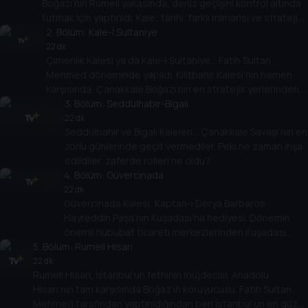
Boğazı’nın Rumeli yakasında, deniz geçişini kontrol altında
tutmak için yaptırıldı. Kale; tarihi, farklı mimarisi ve stratejik
önemiyle öne çıkıyor.
2
. Bölüm:
Kale-İ Sultaniye
22 dk
Çimenlik Kalesi ya da Kale-i Sultaniye… Fatih Sultan
Mehmed döneminde yapıldı. Kilitbahir Kalesi’nin hemen
karşısında, Çanakkale Boğazı’nın en stratejik yerlerinden
birinde yer alıyor.
3
. Bölüm:
Seddülhabir-Bigali
22 dk
Seddülbahir ve Bigalı Kaleleri… Çanakkale Savaşı’nın en
zorlu günlerinde geçit vermediler. Peki ne zaman inşa
edildiler, zaferde rolleri ne oldu?
4
. Bölüm:
Güvercinada
22 dk
Güvercinada Kalesi, Kaptan-ı Derya Barbaros
Hayreddin Paşa’nın Kuşadası’na hediyesi. Dönemin
önemli hububat ticareti merkezlerinden Kuşadası
5
. Bölüm:
Limanı’nı korumak için yaptırıldı. Mimarisiyle dikkat
Rumeli Hisarı
çekiyor.
22 dk
Rumeli Hisarı, İstanbul’un fethinin müjdecisi. Anadolu
Hisarı’nın tam karşısında Boğaz’ın koruyucusu. Fatih Sultan
Mehmed tarafından yaptırıldığından beri İstanbul’un en güzel