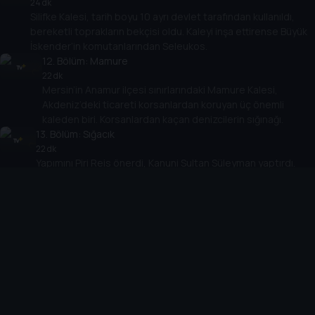
24 dk
Silifke Kalesi, tarih boyu 10 ayrı devlet tarafından kullanıldı,
bereketli toprakların bekçisi oldu. Kaleyi inşa ettirense Büyük
İskender’in komutanlarından Seleukos.
12
. Bölüm:
Mamure
22 dk
Mersin’in Anamur ilçesi sınırlarındaki Mamure Kalesi,
Akdeniz’deki ticareti korsanlardan koruyan üç önemli
kaleden biri. Korsanlardan kaçan denizcilerin sığınağı.
13
. Bölüm:
Sığacık
22 dk
Yapımını Piri Reis önerdi, Kanuni Sultan Süleyman yaptırdı.
Sığacık Kalesi, Rodos seferi öncesinde yapıldı. Fethin
gerçekleşmesinde önemli rol oynadı.
14
. Bölüm:
Karaman
24 dk
Karaman Kalesi’nin Bizans’tan Selçuklulara, Moğollardan
Osmanlılara uzanan bir kalenin hikayesi… Kale, Karamanoğlu
Beyliği döneminin simgelerinden.
15
. Bölüm:
Bodrum
22 dk
5 bin yıllık bir yerleşim yeri olan Bodrum’un incisi, Bodrum