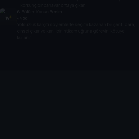
korkunç bir canavar ortaya çıkar.
6
. Bölüm:
Kanun Benim
44 dk
Yolsuzluk karşıtı söylemlerle seçimi kazanan bir şerif; para,
cinsel çıkar ve kanlı bir intikam uğruna görevini kötüye
kullanır.
Cihazlar
Öne Çıkanlar
TV+ Pro
Yasal
From
TV+ Nedir?
Aydınlatma Metni
Doğu
TV+ Ev (IPTV)
Kullanım Koşulları
The Housemaid
TV+ Smart TV