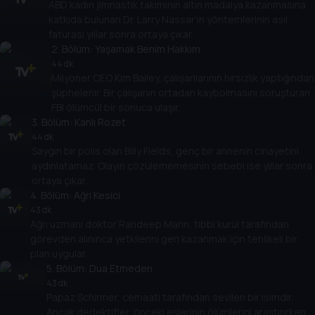
ABD kadın jimnastik takımının altın madalya kazanmasına
katkıda bulunan Dr. Larry Nassar'ın yöntemlerinin asıl
faturası yıllar sonra ortaya çıkar.
2
. Bölüm:
Yaşamak Benim Hakkım
44 dk
Milyoner CEO Kim Bailey, çalışanlarının hırsızlık yaptığından
şüphelenir. Bir çalışanın ortadan kaybolmasını soruşturan
FBI ölümcül bir sonuca ulaşır.
3
. Bölüm:
Kanlı Rozet
44 dk
Saygın bir polis olan Billy Fields, genç bir annenin cinayetini
aydınlatamaz. Olayın çözülememesinin sebebi ise yıllar sonra
ortaya çıkar.
4
. Bölüm:
Ağrı Kesici
43 dk
Ağrı uzmanı doktor Randeep Mann, tıbbi kurul tarafından
görevden alınınca yetkilerini geri kazanmak için tehlikeli bir
plan uygular.
5
. Bölüm:
Dua Etmeden
43 dk
Papaz Schirmer, cemaati tarafından sevilen bir isimdir.
Ancak dedektifler, önceki eşlerinin ölümlerini araştırırken