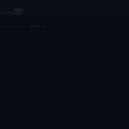
ocuk
mesi
/
Sezon 1
/
Bölüm 4