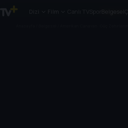
Dizi
Film
Canlı TV
Spor
Belgesel
Ç
Anasayfa
/
Belgesel
/
Amerikan Canavarı: Güç Zehirlen