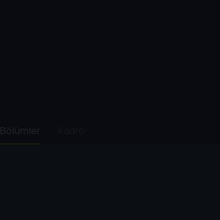
Bölümler
Kadro
1. Sezon
1
. Bölüm:
Boğazına Kadar Kanıt
43 dk
ABD kadın jimnastik takımının altın madalya kazan