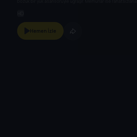
bozuk bir yük asansörüyle uğraşır. Memurlar ise rahatsızlanan
HD
Hemen İzle