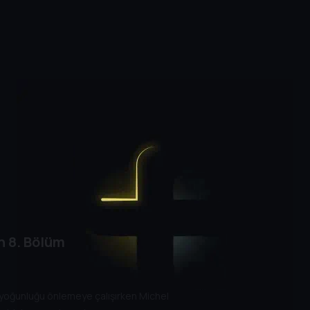
n
8. Bölüm
 yoğunluğu önlemeye çalışırken Michel