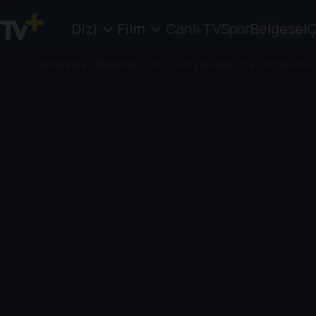
Dizi
Film
Canlı TV
Spor
Belgesel
Ç
Anasayfa
/
Belgesel
/
24/7: Amsterdam Tren İstasyonu