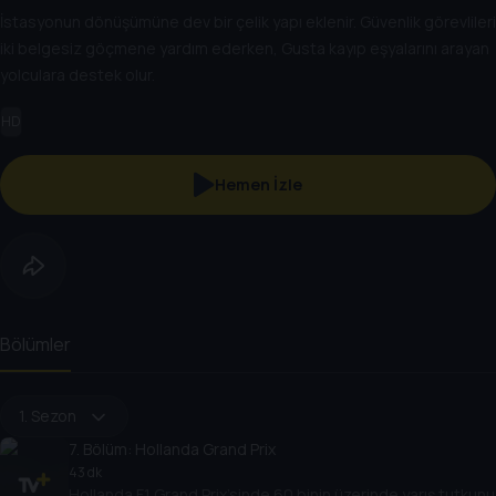
İstasyonun dönüşümüne dev bir çelik yapı eklenir. Güvenlik görevlileri
iki belgesiz göçmene yardım ederken, Gusta kayıp eşyalarını arayan
yolculara destek olur.
HD
Hemen İzle
Bölümler
1. Sezon
7
. Bölüm:
Hollanda Grand Prix
43 dk
Hollanda F1 Grand Prix’sinde 60 binin üzerinde yarış tutkunu