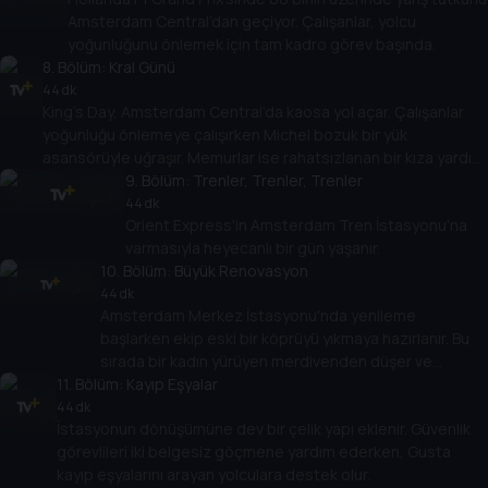
Amsterdam Central’dan geçiyor. Çalışanlar, yolcu
yoğunluğunu önlemek için tam kadro görev başında.
8
. Bölüm:
Kral Günü
44 dk
King’s Day, Amsterdam Central’da kaosa yol açar. Çalışanlar
yoğunluğu önlemeye çalışırken Michel bozuk bir yük
asansörüyle uğraşır. Memurlar ise rahatsızlanan bir kıza yardım
eder.
9
. Bölüm:
Trenler, Trenler, Trenler
44 dk
Orient Express'in Amsterdam Tren İstasyonu'na
varmasıyla heyecanlı bir gün yaşanır.
10
. Bölüm:
Büyük Renovasyon
44 dk
Amsterdam Merkez İstasyonu'nda yenileme
başlarken ekip eski bir köprüyü yıkmaya hazırlanır. Bu
sırada bir kadın yürüyen merdivenden düşer ve
11
. Bölüm:
görevliler müdahale eder.
Kayıp Eşyalar
44 dk
İstasyonun dönüşümüne dev bir çelik yapı eklenir. Güvenlik
görevlileri iki belgesiz göçmene yardım ederken, Gusta
kayıp eşyalarını arayan yolculara destek olur.