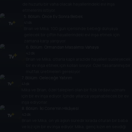
de huzurlu bir vaha olacak hayallerindeki evi inşa
etmelerini istiyor.
5
. Bölüm:
Önce Ev Sonra Bebek
41 dk
Brian ve Mika, 100 gün içerisinde bebeği dünyaya
gelecek bir çiftin hayallerindeki evi inşa etmek için
zamana karşı yarışıyor.
6
. Bölüm:
Ormandan Masalımsı Vahaya
42 dk
Brian ve Mika, otlarla kaplı arazide hayalleri süsleyecek
bir ev inşa etmek için kolları sıvıyor. Özel tasarlanmış bir
mutfak üretmeleri gerekiyor.
7
. Bölüm:
Geleceğe Yatırım
41 dk
Mika ve Brian, özel talepleri olan bir fizik tedavi uzmanı
için bir ev inşa ediyor. İçinde yıllarca yaşanabilecek bir ev
inşa ediyorlar.
8
. Bölüm:
İki Corie'nin Hikâyesi
42 dk
Brian ve Mika, on yılı aşkın süredir kirada oturan bir baba
ve kız için bir ev inşa ediyor. Mika, genç kızın en sevdiği