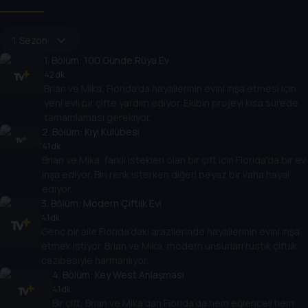
1. Sezon
1
. Bölüm:
100 Günde Rüya Ev
42 dk
Brian ve Mika, Florida'da hayallerinin evini inşa etmesi için
yeni evli bir çifte yardım ediyor. Ekibin projeyi kısa sürede
tamamlaması gerekiyor.
2
. Bölüm:
Kıyı Kulübesi
41 dk
Brian ve Mika, farklı istekleri olan bir çift için Florida'da bir ev
inşa ediyor. Biri renk isterken diğeri beyaz bir vaha hayal
ediyor.
3
. Bölüm:
Modern Çiftlik Evi
41 dk
Genç bir aile Florida'daki arazilerinde hayallerinin evini inşa
etmek istiyor. Brian ve Mika, modern unsurları rustik çiftlik
cazibesiyle harmanlıyor.
4
. Bölüm:
Key West Anlaşması
41 dk
Bir çift, Brian ve Mika'dan Florida'da hem eğlenceli hem